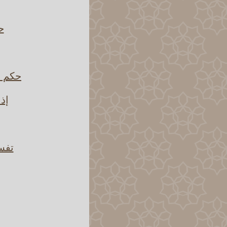
ح
حكم ق
إذا
تفسي