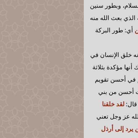
السلام، وبطور سنين
 الذي بعث الله منه
ن
أي: طور البركة
نه خلق الإنسان في
أنها مؤكدة بثلاثة
م في أحسن تقويم
ات أحسن من بني
 قال:
لقد خلقنا
لله عز وجل تعني
 يرد إلى أرذل