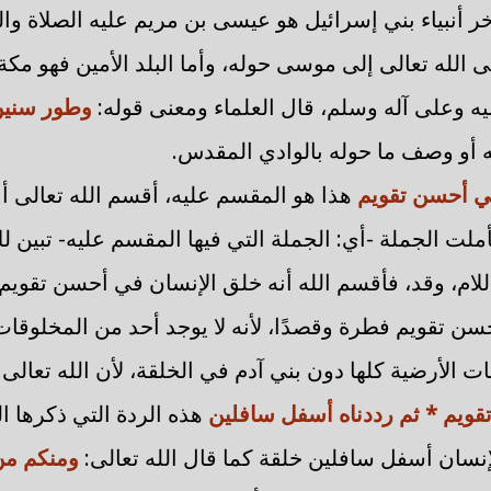
 وآخر أنبياء بني إسرائيل هو عيسى بن مريم عليه الصلاة و
ى الله تعالى إلى موسى حوله، وأما البلد الأمين فهو مكة
يه وعلى آله وسلم، قال العلماء ومعنى قوله:
وطور سني
ه أو وصف ما حوله بالوادي المقدس.
في أحسن تقويم
هذا هو المقسم عليه، أقسم الله تعالى أ
ملت الجملة -أي: الجملة التي فيها المقسم عليه- تبين لك 
لام، وقد، فأقسم الله أنه خلق الإنسان في أحسن تقوي
سن تقويم فطرة وقصدًا، لأنه لا يوجد أحد من المخلوق
ت الأرضية كلها دون بني آدم في الخلقة، لأن الله تعالى
قويم * ثم رددناه أسفل سافلين
هذه الردة التي ذكرها ا
لإنسان أسفل سافلين خلقة كما قال الله تعالى:
ومنكم من