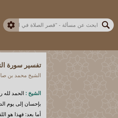
بن باز
بن العثيمين
ذكي
الألباني
الفوزان
مطابق
متقدم
اللجنة الدائمة
بحث
تفسير سورة التي
الشيخ محمد بن صالح
الشيخ :
الحمد لله ر
بإحسان إلى يوم الد
أما بعد: فهذا هو ال