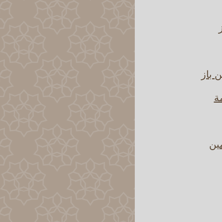
 باز
مة
مين