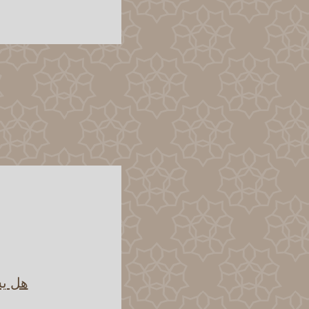
هل يش