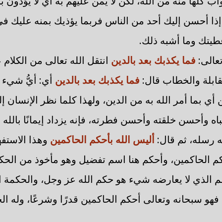
اب كلها منة من الله، لكن لا يمن عليهم به أي لا يؤذون 
 إذا أحسن إليك أحد من الناس فربما يؤذيك بمنه عليك ف
طيتك وما أشبه ذلك.
تعالى:
فما يكذبك بعد بالدين
انتقل الله تعالى من الكلام 
قابلة والخطاب قال:
فما يكذبك بعد بالدين
أي: أيُّ شيء 
ين أي بما أمر الله به من الدين، ولهذا كلما نظر الإنسان
باه وأحسن خلقته وأحسن فطرته، فإنه يزداد إيمانًا بالله
ه رسله، ثم قال:
أليس الله بأحكم الحاكمين
وهذا الاستفه
كم الحاكمين، وأحكم هنا اسم تفضيل وهو مأخوذ من الحك
م الذي لا يعارضه شيء هو حكم الله عز وجل، والحكمة الع
هو سبحانه وتعالى أحكم الحاكمين قدرًا وشرعًا، وله ال