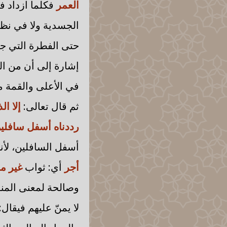
العمر
فكلما ازداد ف
الجسدية ولا في نظر
حتى الفطرة التي جبل
إشارة إلى أن من الن
في الأعلى والقمة من
ثم قال تعالى:
إلا ا
رددناه أسفل سافلي
أسفل السافلين، لأن
أجر
أي: ثواب
غير م
وصالحة لمعنى المنة، 
لا يمنّ عليهم فيقال