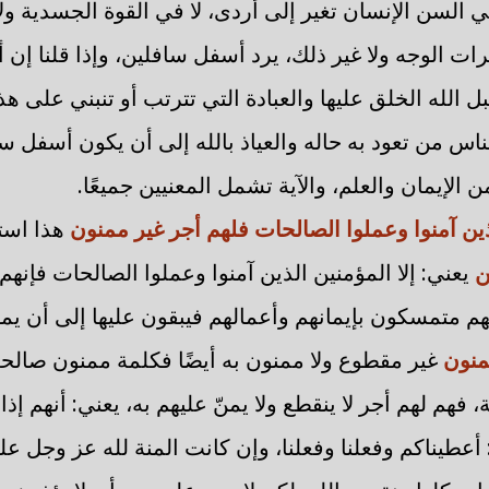
ي السن الإنسان تغير إلى أردى، لا في القوة الجسدية ولا
ات الوجه ولا غير ذلك، يرد أسفل سافلين، وإذا قلنا إ
 الله الخلق عليها والعبادة التي تترتب أو تنبني على هذ
اس من تعود به حاله والعياذ بالله إلى أن يكون أسفل س
 الإيمان والعلم، والآية تشمل المعنيين جميعًا.
لذين آمنوا وعملوا الصالحات فلهم أجر غير ممنون
هذا است
ن
يعني: إلا المؤمنين الذين آمنوا وعملوا الصالحات فإنهم 
هم متمسكون بإيمانهم وأعمالهم فيبقون عليها إلى أن يمو
منون
غير مقطوع ولا ممنون به أيضًا فكلمة ممنون صالح
فهم لهم أجر لا ينقطع ولا يمنّ عليهم به، يعني: أنهم إذا
: أعطيناكم وفعلنا وفعلنا، وإن كانت المنة لله عز وجل علي