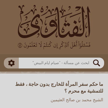
العالم
طريقة البحث
بن باز
بن العثيمين
ذكي
الألباني
الفوزان
مطابق
متقدم
اللجنة الدائمة
بحث
ما حكم سفر المرأة للخارج بدون حاجة ، فقط
للتمشية مع محرم ؟
الشيخ محمد بن صالح العثيمين