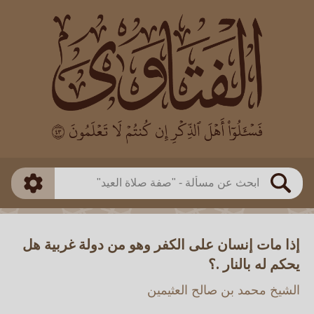
العالم
طريقة البحث
بن باز
بن العثيمين
ذكي
الألباني
الفوزان
مطابق
متقدم
اللجنة الدائمة
بحث
إذا مات إنسان على الكفر وهو من دولة غربية هل
يحكم له بالنار .؟
الشيخ محمد بن صالح العثيمين