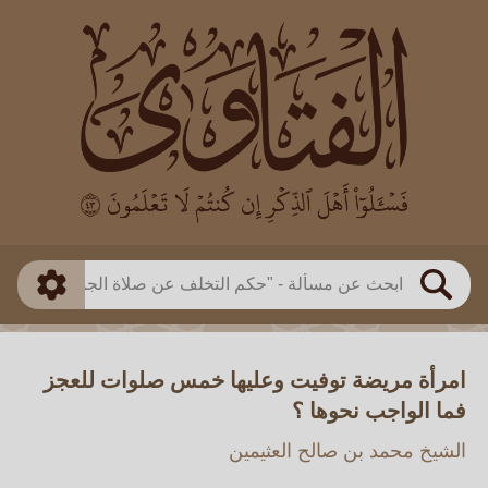
العالم
طريقة البحث
بن باز
بن العثيمين
ذكي
الألباني
الفوزان
مطابق
متقدم
اللجنة الدائمة
بحث
امرأة مريضة توفيت وعليها خمس صلوات للعجز
فما الواجب نحوها ؟
الشيخ محمد بن صالح العثيمين