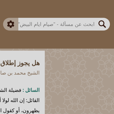
بن باز
بن العثيمين
ذكي
الألباني
الفوزان
مطابق
متقدم
اللجنة الدائمة
بحث
هل يجوز إطلاق 
الشيخ محمد بن صالح
السائل :
فضيلة الشي
القائل: إن الله لول
يظهرون، أو كقول القا