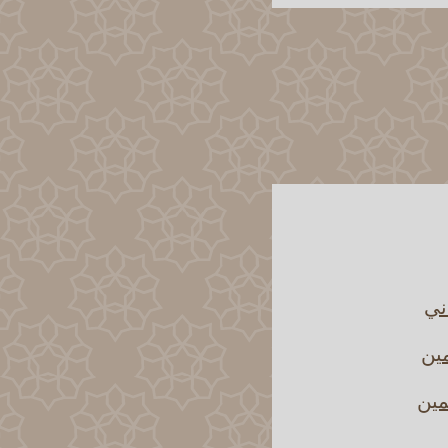
ني
مين
مين
مين