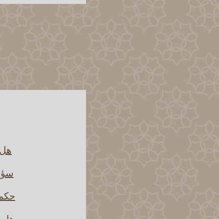
هل 
سؤال
حكم 
هل أ