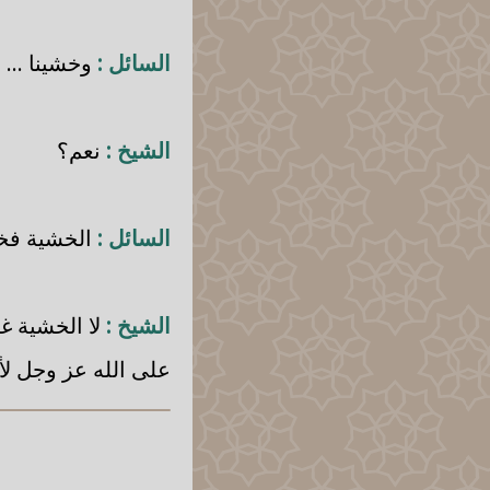
السائل :
وخشينا ...
الشيخ :
نعم؟
السائل :
الخشية فخشي
الشيخ :
لا الخشية غ
على الله عز وجل لأ