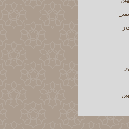
يمين
مين
ني
مين