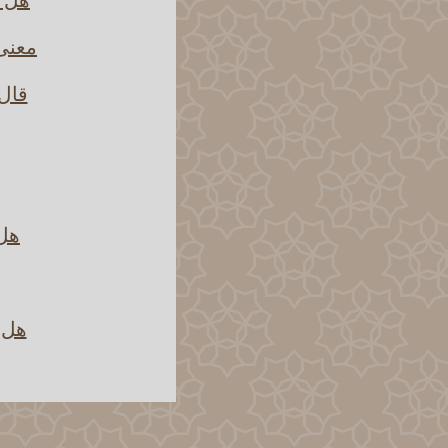
معنى 
قال 
هل 
هل ي