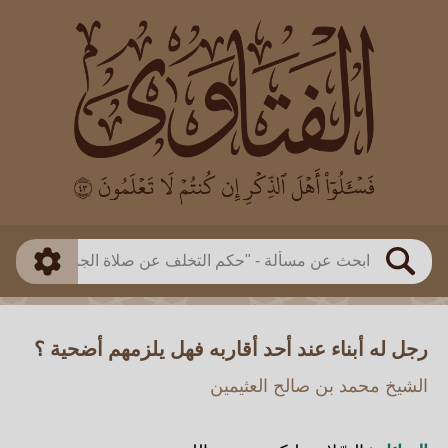
العالم
طريقة البحث
بن باز
بن العثيمين
ذكي
الألباني
الفوزان
مطابق
متقدم
اللجنة الدائمة
بحث
رجل له أبناء عند أحد أقاربه فهل يلزمهم أضحية ؟
الشيخ محمد بن صالح العثيمين