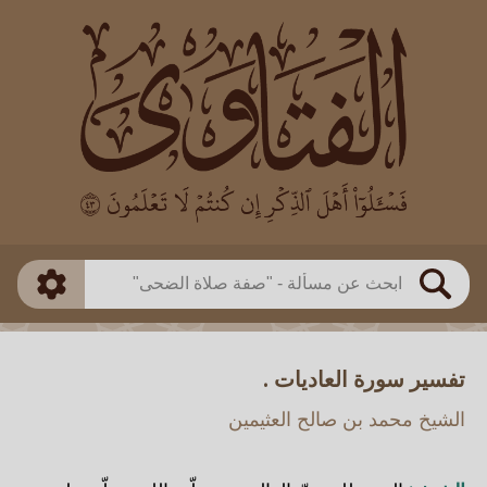
العالم
طريقة البحث
بن باز
بن العثيمين
ذكي
الألباني
الفوزان
مطابق
متقدم
اللجنة الدائمة
بحث
تفسير سورة العاديات .
الشيخ محمد بن صالح العثيمين