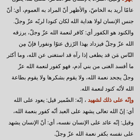
عامّا أريد به الخاصّ، والأظهر أنّ المراد به العموم، أي: أنّ
جنس الإنسان لولا هداية الله لكان كنودا لربّه عزّ وجلّ.
والكنود هو الكفور أي: كافر لنعمة الله عزّ وجلّ، يرزقه
الله عزّ وجلّ فيزداد بهذا الرّزق عتوّا ونفورا فإنّ مِن
النّاس مَن قد يطغى إذا رآه قد استغنى عن الله، وما أكثر
ما أفسد الغنى من بني آدم، فهو كفور لنعمة الله عزّ
وجلّ يجحد نعمة الله، ولا يقوم بشكرها ولا يقوم بطاعة
الله لأنّه كنود لنعمة الله.
وإنّه على ذلك لشهيد
، إنّه: الضّمير قيل: يعود على الله
أي: إنّ الله تعالى يشهد على العبد أنّه كفور بنعمة الله،
وقيل: إنّه عائد على الإنسان نفسه، أي: أنّ الإنسان يشهد
على نفسه بكفر نعمة الله عزّ وجلّ.