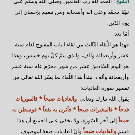
الشيخ :
الحمد لله ربّ العالمين وصلّى الله وسلّم على
نبيّنا محمّد وعلى آله وأصحابه ومن تبعهم بإحسان إلى
يوم الدّين.
أمّا بعد:
فهذا هو اللّقاء الثّالث من لقاء الباب المفتوح لعام ستة
عشر وأربعمائة وألف، والذي يتمّ كلّ يوم خميس، وهذا
هو اليوم السّادسَ عشر من شهر محرّم عام ستة عشر
وأربعمائة وألف، نبتدأ هذا اللّقاء بما يسّر الله تعالى من
تفسير سورة العاديات:
يقول الله تبارك وتعالى:
والعاديات ضبحاً * فالموريات
قدحاً * فالمغيرات صبحاً * فأثرن به نقعاً * فوسطن به
جمعاً
إلى آخر السّورة، ولا يخفى على الجميع أن هذا
قسم
والعاديات ضبحاً
وأنّ العاديات صفة لموصوف