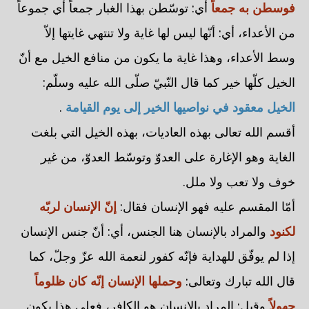
فوسطن به جمعاً
أي: توسّطن بهذا الغبار جمعاً أي جموعاً
من الأعداء، أي: أنّها ليس لها غاية ولا تنتهي غايتها إلاّ
وسط الأعداء، وهذا غاية ما يكون من منافع الخيل مع أنّ
الخيل كلّها خير كما قال النّبيّ صلّى الله عليه وسلّم:
الخيل معقود في نواصيها الخير إلى يوم القيامة
.
أقسم الله تعالى بهذه العاديات، بهذه الخيل التي بلغت
الغاية وهو الإغارة على العدوّ وتوسّط العدوّ، من غير
خوف ولا تعب ولا ملل.
أمّا المقسم عليه فهو الإنسان فقال:
إنّ الإنسان لربّه
لكنود
والمراد بالإنسان هنا الجنس، أي: أنّ جنس الإنسان
إذا لم يوفّق للهداية فإنّه كفور لنعمة الله عزّ وجلّ، كما
قال الله تبارك وتعالى:
وحملها الإنسان إنّه كان ظلوماً
جهولاً
وقيل: المراد بالإنسان هو الكافر، فعلى هذا يكون