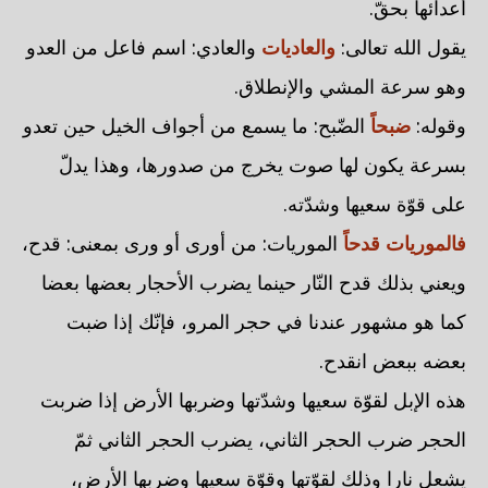
أعدائها بحقّ.
يقول الله تعالى:
والعاديات
والعادي: اسم فاعل من العدو
وهو سرعة المشي والإنطلاق.
وقوله:
ضبحاً
الضّبح: ما يسمع من أجواف الخيل حين تعدو
بسرعة يكون لها صوت يخرج من صدورها، وهذا يدلّ
على قوّة سعيها وشدّته.
فالموريات قدحاً
الموريات: من أورى أو ورى بمعنى: قدح،
ويعني بذلك قدح النّار حينما يضرب الأحجار بعضها بعضا
كما هو مشهور عندنا في حجر المرو، فإنّك إذا ضبت
بعضه ببعض انقدح.
هذه الإبل لقوّة سعيها وشدّتها وضربها الأرض إذا ضربت
الحجر ضرب الحجر الثاني، يضرب الحجر الثاني ثمّ
يشعل نارا وذلك لقوّتها وقوّة سعيها وضربها الأرض،