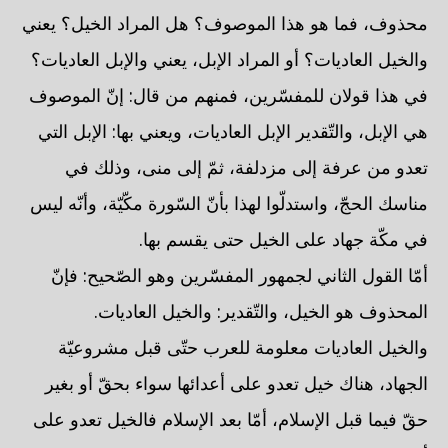
محذوف، فما هو هذا الموصوف؟ هل المراد الخيل؟ يعني
والخيل العاديات؟ أو المراد الإبل، يعني والإبل العاديات؟
في هذا قولان للمفسّرين، فمنهم من قال: إنّ الموصوف
هي الإبل، والتّقدير الإبل العاديات، ويعني بها: الإبل التي
تعدو من عرفة إلى مزدلفة، ثمّ إلى منى، وذلك في
مناسك الحجّ، واستدلّوا لهذا بأنّ السّورة مكّيّة، وأنّه ليس
في مكّة جهاد على الخيل حتى يقسم بها.
أمّا القول الثاني لجمهور المفسّرين وهو الصّحيح: فإنّ
المحذوف هو الخيل، والتّقدير: والخيل العاديات.
والخيل العاديات معلومة للعرب حتّى قبل مشروعيّة
الجهاد، هناك خيل تعدو على أعدائها سواء بحقّ أو بغير
حقّ فيما قبل الإسلام، أمّا بعد الإسلام فالخيل تعدو على