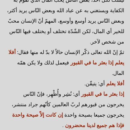
الكفاية ويستغني به عن عباد الله وبعض النّاس يريد أكثر،
وبعض النّاس يريد أوسع وأوسع، المهمّ أنّ الإنسان محبّ
للخير أي المال، لكن الشّدّة تختلف أو يختلف فيها النّاس
من شخص لآخر.
ثمّ إنّ الله تعالى ذكّر الإنسان حالاً لا بدّ له منها فقال:
أفلا
يعلم إذا بعثر ما في القبور
فيعمل لذلك ولا يكن همّه
المال.
أفلا يعلم
أي: يتيقّن.
إذا بعثر ما في القبور
أي: نُشِر وأُظْهِر، فإنّ النّاس
يخرجون من قبورهم لربّ العالمين كأنّهم جراد منتشر،
يخرجون جميعا بصيحة واحدة
إن كانت إلاّ صيحة واحدة
فإذا هم جميع لدينا محضرون
.