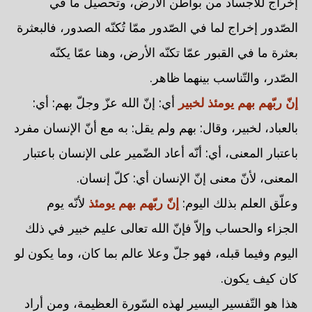
إخراج للأجساد من بواطن الأرض، وتحصيل ما في
الصّدور إخراج لما في الصّدور ممّا تُكنّه الصدور، فالبعثرة
بعثرة ما في القبور عمّا تكنّه الأرض، وهنا عمّا يكنّه
الصّدر، والتّناسب بينهما ظاهر.
إنّ ربّهم بهم يومئذ لخبير
أي: إنّ الله عزّ وجلّ بهم: أي:
بالعباد، لخبير، وقال: بهم ولم يقل: به مع أنّ الإنسان مفرد
باعتبار المعنى، أي: أنّه أعاد الضّمير على الإنسان باعتبار
المعنى، لأنّ معنى إنّ الإنسان أي: كلّ إنسان.
وعلّق العلم بذلك اليوم:
إنّ ربّهم بهم يومئذ
لأنّه يوم
الجزاء والحساب وإلاّ فإنّ الله تعالى عليم خبير في ذلك
اليوم وفيما قبله، فهو جلّ وعلا عالم بما كان، وما يكون لو
كان كيف يكون.
هذا هو التّفسير اليسير لهذه السّورة العظيمة، ومن أراد