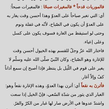
فالموريات قدحاً * فالمغيرات صبحًا
: فالمغيرات صبحاً:
أي: التي تغير صباحاً على العدوّ وهذا أحسن وقت يغار به
على العدوّ أن يكون في الصّباح، لأنّه في غفلة ونوم
وحتى لو استيقظ من الغارة فسوف يكون على كسل
وعلى إعياء.
فاختار الله عزّ وجلّ للقسم بهذه الخيول أحسن وقت
للإغارة وهو الصّباح، وكان النّبيّ صلّى الله عليه وسلّم لا
يغير على قوم في اللّيل بل ينتظر فإذا أصبح إن سمع أذاناً
كفّ وإلاّ أغار.
فأثرنَ به نقعاً
أي: أثرن بهذا العدوّ، وهذه الإغارة نقعاً وهو:
الغبار الذي يثور من شدّة السّعي، فإنّ الخيل إذا سعت
واشتدّ عدوها في الأرض صار لها غبار من الكرّ والفرّ.