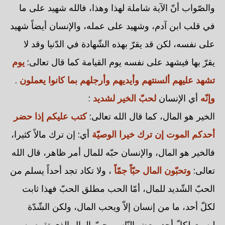
والصّواب أنّ الآية شاملة لهذا وهذا، فالله شهيد على ما
في قلب ابن آدم، وشهيد على عمله، والإنسان أيضاً شهيد
على نفسه، لكن قد يقرّ بهذه الشّهادة في الدّنيا وقد لا
يقرّ بها فيشهد على نفسه يوم القيامة كما قال تعالى:
يوم
تشهد عليهم ألسنتهم وأيديهم وأرجلهم بما كانوا يعملون
.
وإنّه
أي الإنسان
لحبّ الخير لشديد
:
الخير هو المال، كما قال الله تعالى:
كتب عليكم إذا حضر
أحدكم الموت إن ترك خيرا الوصيّة
أي: إن ترك مالاً كثيرا،
فالخير هو المال، والإنسان حبّه للمال أمر ظاهر، قال الله
تعالى:
وتحبّون المال حبّاً جمّاً
، ولا تكاد تجد أحداً يسلم من
الحبّ الشّديد للمال، أمّا الحب مطلق الحبّ فهذا ثابت
لكلّ أحد، ما من إنسان إلاّ ويحب المال، ولكن الشّدّة
ليست لكلّ أحد، بعض النّاس يحبّ المال الذي تقوم به