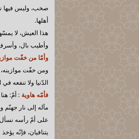
صخب، وليس فيها نصب
أهلها.
هذا العيش، لا يمسّ
وأطيب بال، وأسرف
وأمّا من خفّت موازي
ومن خفّت موازينه، إ
الدّنيا ولا تنفعه في
فأمّه هاوية
: أمّ: هن
مآله إلى نار جهنّم وال
على أمّ رأسه نسأل ال
يتنافيان، فإنّه يؤخذ 