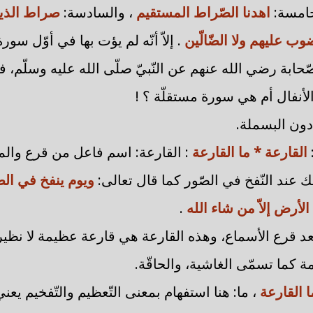
خامسة:
اهدنا الصّراط المستقيم
، والسادسة:
صراط الذي
وب عليهم ولا الضّالّين
. إلاّ أنّه لم يؤت بها في أوّل سورة
ّحابة رضي الله عنهم عن النّبيّ صلّى الله عليه وسلّم، 
لأنفال أم هي سورة مستقلّة ؟ !
دون البسملة.
القارعة * ما القارعة
: القارعة: اسم فاعل من قرع والمر
 عند النّفخ في الصّور كما قال تعالى:
ويوم ينفخ في ال
لأرض إلاّ من شاء الله
.
د قرع الأسماع، وهذه القارعة هي قارعة عظيمة لا نظير
ة كما تسمّى الغاشية، والحاقّة.
ا القارعة
، ما: هنا استفهام بمعنى التّعظيم والتّفخيم يعن