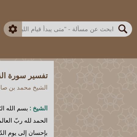
بن باز
بن العثيمين
ذكي
الألباني
الفوزان
مطابق
متقدم
اللجنة الدائمة
بحث
تفسير سورة الق
الشيخ محمد بن صالح
الشيخ :
بسم الله الر
الحمد لله ربّ العال
بإحسان إلى يوم الدّ