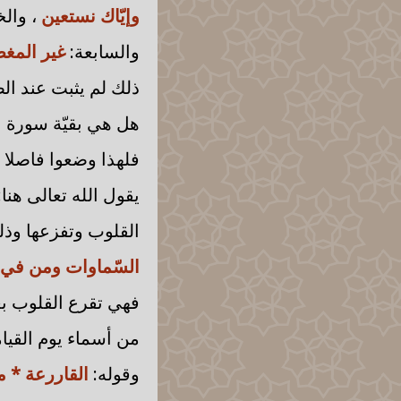
وإيّاك نستعين
، وال
والسابعة:
غير المغض
ذلك لم يثبت عند الص
هل هي بقيّة سورة ا
فلهذا وضعوا فاصلا 
يقول الله تعالى هنا:
القلوب وتفزعها وذلك
السّماوات ومن في ا
فهي تقرع القلوب بع
من أسماء يوم القيام
وقوله:
القاررعة * م