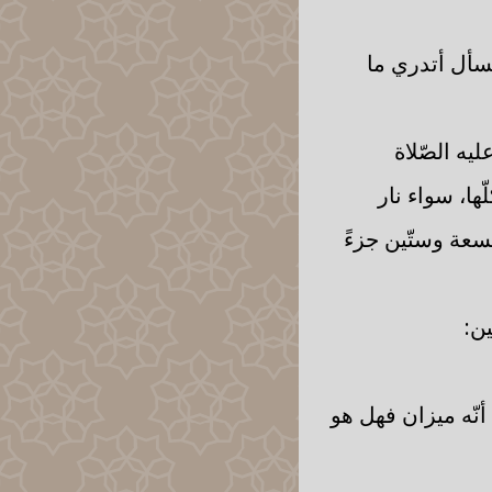
 يسأل أتدري ما
ليه الصّلاة
كلّها، سواء نار
تسعة وستّين جزءً
ين:
أنّه ميزان فهل هو