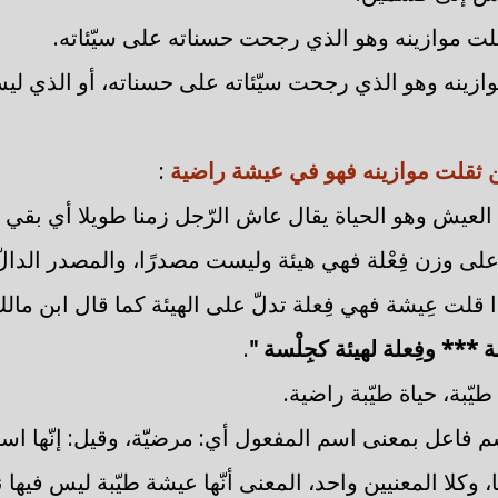
قلت موازينه وهو الذي رجحت حسناته على سيّئاته.
وازينه وهو الذي رجحت سيّئاته على حسناته، أو الذي لي
ن ثقلت موازينه فهو في عيشة راضية
:
العيش وهو الحياة يقال عاش الرّجل زمنا طويلا أي بقي و
 على وزن فِعْلة فهي هيئة وليست مصدرًا، والمصدر الدال
ذا قلت عِيشة فهي فِعلة تدلّ على الهيئة كما قال ابن مال
سة *** وفِعلة لهيئة كجِلْسة "
.
طيّبة، حياة طيّبة راضية.
اسم فاعل بمعنى اسم المفعول أي: مرضيّة، وقيل: إنّها ا
، وكلا المعنيين واحد، المعنى أنّها عيشة طيّبة ليس فيها 