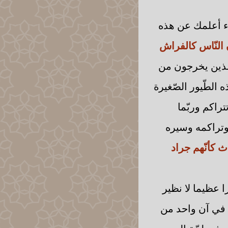
شيء أعلمك عن هذه
 النّاس كالفراش
ذين يخرجون من
الطّيور الصّغيرة
راكم وربّما
وتراكمه وسيره
 كأنّهم جراد
 عظيما لا نظير
د في آن واحد من