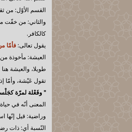
القسم الأوّل: من ث
والثاني: من خفّت م
كالكافر.
يقول تعالى:
فأمّا م
العيشة: مأخوذة من 
طويلا، والعيشة هنا
تقول عَيْشة، وأمّا إ
" وفَعْلة لمرّة كجَلْ
المعنى أنّه في حياة 
وراضية: قيل إنّها 
النّسبة أي: ذات رضا