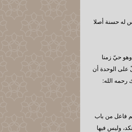
س له حسنة أصلا
هو حيّ زمنا
ّ على الوحدة أن
ك رحمه الله:
سم فاعل من باب
نكد، وليس فيها