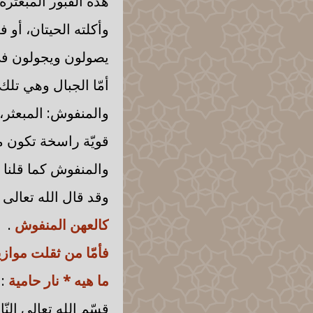
هذه القبور المبعثر
وأكلته الحيتان، أو 
يصولون ويجولون في
أمّا الجبال وهي تلك
والمنفوش: المبعثر، 
قويّة راسخة تكون م
والمنفوش كما قلنا ا
وقد قال الله تعالى 
كالعهن المنفوش
.
فأمّا من ثقلت موازي
ما هيه * نار حامية
:
قسّم الله تعالى الن