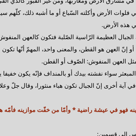
ة في مشارق الأرض ومغاربها، ومن غير القبور كالذي ألقي
في فلوات الأرض وأكلته السّباع أو ما أشبه ذلك، كلّهم س
 هذه الأرض.
 الجبال العظيمة الرّاسية الصّلبة فتكون كالعهن المنفوش
أو إنّ العهن هو القطن، والمعنى واحد، المهمّ أنّها تكون
ثل العهن المنفوش: الصّوف أو القطن.
لمبعثر سواء نفشته بيدك أو بالمنداف فإنّه يكون خفيفا ي
في آية أخرى إنّ الجبال تكون هباء منثورا، وقال جلّ وعلا 
نه فهو في عيشة راضية * وأمّا من خفّت موازينه فأمّه ها
ّاس إلى قسمين: