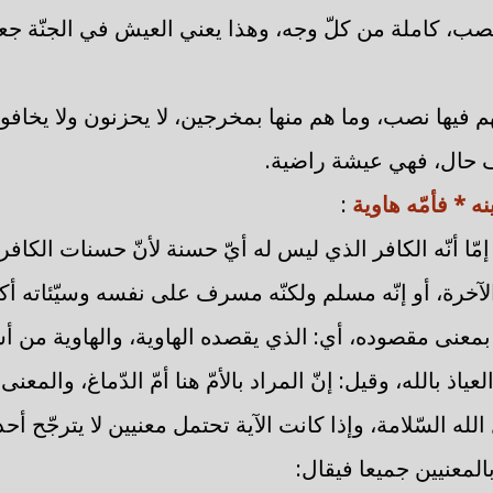
، كاملة من كلّ وجه، وهذا يعني العيش في الجنّة جعلنا
هم فيها نصب، وما هم منها بمخرجين، لا يحزنون ولا يخاف
 حال، فهي عيشة راضية.
نه * فأمّه هاوية
:
مّا أنّه الكافر الذي ليس له أيّ حسنة لأنّ حسنات الكافر
 الآخرة، أو إنّه مسلم ولكنّه مسرف على نفسه وسيّئاته أكث
ا بمعنى مقصوده، أي: الذي يقصده الهاوية، والهاوية من أسما
عياذ بالله، وقيل: إنّ المراد بالأمّ هنا أمّ الدّماغ، والمعنى 
له السّلامة، وإذا كانت الآية تحتمل معنيين لا يترجّح أحد
بالمعنيين جميعا فيقال: