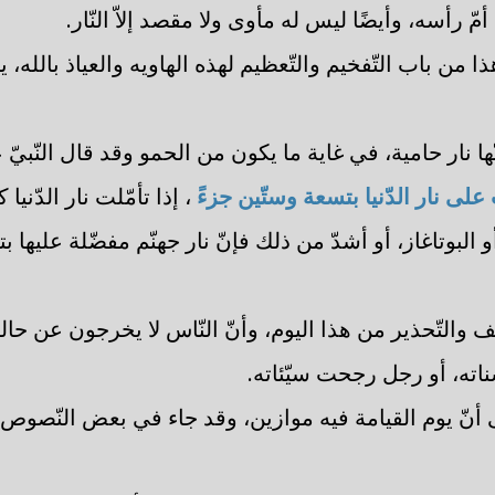
مّ رأسه، وأيضًا ليس له مأوى ولا مقصد إلاّ النّار.
ذا من باب التّفخيم والتّعظيم لهذه الهاويه والعياذ بالله،
ها نار حامية، في غاية ما يكون من الحمو وقد قال النّبيّ ع
 على نار الدّنيا بتسعة وستّين جزءً
، إذا تأمّلت نار الدّنيا 
البوتاغاز، أو أشدّ من ذلك فإنّ نار جهنّم مفضّلة عليها ب
ف والتّحذير من هذا اليوم، وأنّ النّاس لا يخرجون عن حال
ته، أو رجل رجحت سيّئاته.
ى أنّ يوم القيامة فيه موازين، وقد جاء في بعض النّصوص 