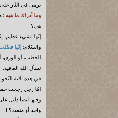
يرمى في النّار على أ
وما أدراك ما هيه
: ه
هي؟!
إنّها لشيء عظيم، إنّ
والسّلام:
إنّها فضّلت
الحطب، أو الورق، أو 
نسأل الله العافية.
في هذه الآية التّخوي
إمّا رجل رجحت حسنا
وفيها أيضاً دليل عل
واحد أو متعدد؟ !