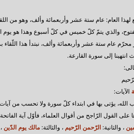
ابع لهذا العام: عام ستة عشر وأربعمائة وألف، وهو من اللقا
مفتوح، والذي يتمّ كلّ خميس في كلّ أسبوع وهذا هو يوم ا
ّم عام ستة عشر وأربعمائة وألف، نبتدأ هذا اللّقاء بما 
ث انتهينا إلى سورة القارعة.
الى:
رّحيم
ة
الآيات:
 الله، يؤتى بها في ابتداء كلّ سورة ولا تحسب من آيات 
ا على القول الرّاجح من أقوال العلماء، فأوّل آية الفاتحة
مين
، والثانية:
الرّحمن الرّحيم
، والثالثة:
مالك يوم الدّين
،