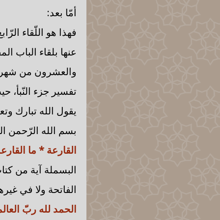
أمّا بعد:
فهذا هو اللّقاء الرّ
عنها بلقاء الباب ال
والعشرون من شهر محر
تفسير جزء النّبأ، حي
يقول الله تبارك وتع
بسم الله الرّحمن ال
القارعة * ما القارع
البسملة آية من كتاب
الفاتحة ولا في غيره
الحمد لله ربّ العال