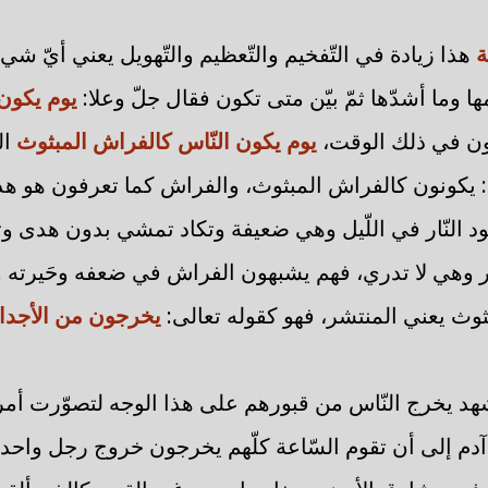
ة
هذا زيادة في التّفخيم والتّعظيم والتّهويل يعني أيّ 
ا وما أشدّها ثمّ بيّن متى تكون فقال جلّ وعلا:
يوم يكون
تكون في ذلك الوقت،
يوم يكون النّاس كالفراش المبثوث
ال
: يكونون كالفراش المبثوث، والفراش كما تعرفون هو هذه 
د النّار في اللّيل وهي ضعيفة وتكاد تمشي بدون هدى وتت
ار وهي لا تدري، فهم يشبهون الفراش في ضعفه وحَيرته 
ثوث يعني المنتشر، فهو كقوله تعالى:
يخرجون من الأجداث
هد يخرج النّاس من قبورهم على هذا الوجه لتصوّرت أمرا
ن آدم إلى أن تقوم السّاعة كلّهم يخرجون خروج رجل واح