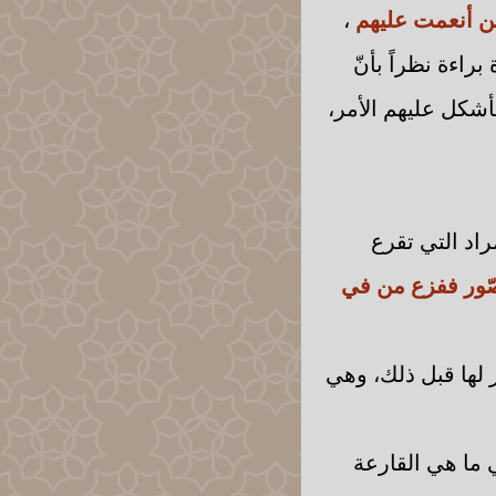
ن أنعمت عليهم
،
 براءة نظراً بأنّ
فأشكل عليهم الأمر،
اد التي تقرع
صّور ففزع من في
 لها قبل ذلك، وهي
ي ما هي القارعة