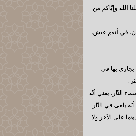
 الله وإيّاكم من
ون، في أنعم عيش،
 يجازى بها في
ر .
ء النّار، يعني أنّه
أنّه يلقى في النّار
هما على الآخر ولا