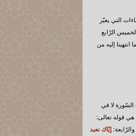
ءات التي يعبّر
لخميس الرّابع
انتهينا إليه من
السّورة لا في
 هي قوله تعالى:
 والرّابعة:
إيّاك نعبد