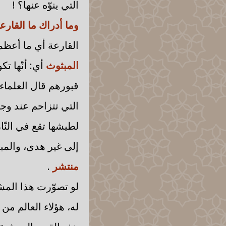
التي ينوّه عنها؟ !
وما أدراك ما القارع
القارعة أي ما أعظمه
المبثوث
أي: أنّها 
قبورهم قال العلماء
التي تتزاحم عند وجو
لطيشها تقع في النّ
إلى غير هدى، والمب
منتشر
.
لو تصوّرت هذا المش
له، هؤلاء العالم م