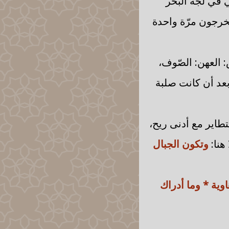
 في لجّة البحر
يخرجون مرّة واحدة
: العهن: الصّوف،
 بعد أن كانت صلبة
تطاير مع أدنى ريح،
هنا:
وتكون الجبال
وية * وما أدراك