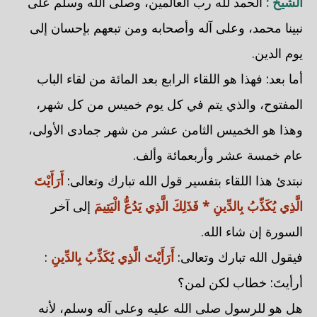
الشيخ :
الحمد لله رب العالمين، وصلى الله وسلم على
نبينا محمد، وعلى آله وأصحابه ومن تبعهم بإحسان إلى
يوم الدين.
أما بعد: فهذا هو اللقاء الرابع بعد المائة من لقاء الباب
المفتوح، والذي يتم في كل يوم خميس من كل شهر،
وهذا هو الخميس الثامن عشر من شهر جمادى الأولى،
عام خمسة عشر وأربعمائة وألف.
نبتدئ هذا اللقاء بتفسير قول الله تبارك وتعالى:
أَرَأَيْتَ
الَّذِي يُكَذِّبُ بِالدِّينِ * فَذَلِكَ الَّذِي يَدُعُّ الْيَتِيمَ
إلى آخر
السورة إن شاء الله.
فيقول الله تبارك وتعالى:
أَرَأَيْتَ الَّذِي يُكَذِّبُ بِالدِّينِ
:
أرأيتَ: خطاب لكن لمن؟
هل هو للرسول صلى الله عليه وعلى آله وسلم، لأنه