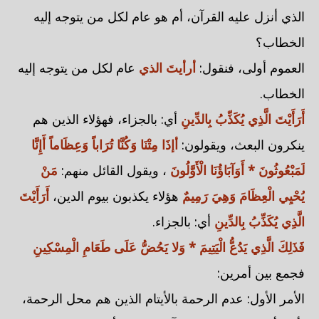
الذي أنزل عليه القرآن، أم هو عام لكل من يتوجه إليه
الخطاب؟
العموم أولى، فنقول:
أرأيتَ الذي
عام لكل من يتوجه إليه
الخطاب.
أَرَأَيْتَ الَّذِي يُكَذِّبُ بِالدِّينِ
أي: بالجزاء، فهؤلاء الذين هم
ينكرون البعث، ويقولون:
أإذَا مِتْنَا وَكُنَّا تُرَاباً وَعِظَاماً أَإِنَّا
لَمَبْعُوثُونَ * أَوَآبَاؤُنَا الْأَوَّلُونَ
، ويقول القائل منهم:
مَنْ
يُحْيِي الْعِظَامَ وَهِيَ رَمِيمٌ
هؤلاء يكذبون بيوم الدين،
أَرَأَيْتَ
الَّذِي يُكَذِّبُ بِالدِّينِ
أي: بالجزاء.
فَذَلِكَ الَّذِي يَدُعُّ الْيَتِيمَ * وَلا يَحُضُّ عَلَى طَعَامِ الْمِسْكِينِ
فجمع بين أمرين:
الأمر الأول: عدم الرحمة بالأيتام الذين هم محل الرحمة،