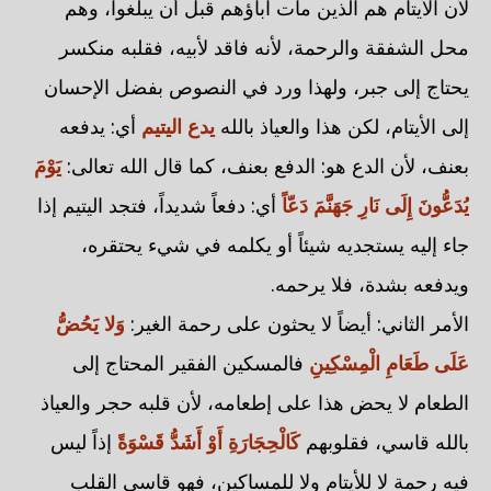
لأن الأيتام هم الذين مات آباؤهم قبل أن يبلغوا، وهم
محل الشفقة والرحمة، لأنه فاقد لأبيه، فقلبه منكسر
يحتاج إلى جبر، ولهذا ورد في النصوص بفضل الإحسان
إلى الأيتام، لكن هذا والعياذ بالله
يدع اليتيم
أي: يدفعه
بعنف، لأن الدع هو: الدفع بعنف، كما قال الله تعالى:
يَوْمَ
يُدَعُّونَ إِلَى نَارِ جَهَنَّمَ دَعّاً
أي: دفعاً شديداً، فتجد اليتيم إذا
جاء إليه يستجديه شيئاً أو يكلمه في شيء يحتقره،
ويدفعه بشدة، فلا يرحمه.
الأمر الثاني: أيضاً لا يحثون على رحمة الغير:
وَلا يَحُضُّ
عَلَى طَعَامِ الْمِسْكِينِ
فالمسكين الفقير المحتاج إلى
الطعام لا يحض هذا على إطعامه، لأن قلبه حجر والعياذ
بالله قاسي، فقلوبهم
كَالْحِجَارَةِ أَوْ أَشَدُّ قَسْوَةً
إذاً ليس
فيه رحمة لا للأيتام ولا للمساكين، فهو قاسي القلب