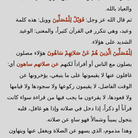
والعياذ بالله.
ثم قال الله عز وجل:
فَوَيْلٌ لِلْمُصَلِّينَ
وويل: هذه كلمة
وعيد، وهي تتكرر في القرآن كثيراً، والمعنى: الوعيد
الشديد على هؤلاء.
لِلْمُصَلِّينَ الَّذِينَ هُمْ عَنْ صَلاتِهِمْ سَاهُونَ
هؤلاء مصلون
يصلون مع الناس أو أفراداً لكنهم
عن صلاتهم ساهون
أي:
غافلون عنها لا يقيمونها على ما ينبغي، يؤخرونها عن
الوقت الفاضل، لا يقيمون ركوعها ولا سجودها ولا قيامها
ولا قعودها، لا يقرءون ما يجب فيها من قراءة سواء كانت
قرآناً أو ذكراً، إذا دخل في صلاته وإذا هو غافل، قلبه
يتجول يميناً وشمالاً فهو ساهٍ عن صلاته.
وهذا مذموم، الذي يسهو عن الصلاة ويغفل عنها ويتهاون