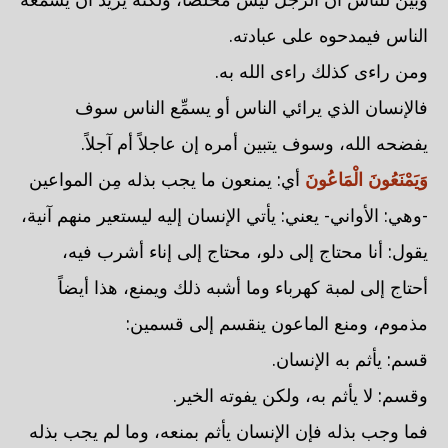
الناس فيمدحوه على عبادته.
ومن راءى كذلك راءى الله به.
فالإنسان الذي يرائي الناس أو يسمِّع الناس سوف
يفضحه الله، وسوف يتبين أمره إن عاجلاً أم آجلاً.
وَيَمْنَعُونَ الْمَاعُونَ
أي: يمنعون ما يجب بذله مِن المواعين
-وهي: الأواني- يعني: يأتي الإنسان إليه ليستعير منهم آنية،
يقول: أنا محتاج إلى دلو، محتاج إلى إناء أشرب فيه،
أحتاج إلى لمبة كهرباء وما أشبه ذلك ويمنع، هذا أيضاً
مذموم، ومنع الماعون ينقسم إلى قسمين:
قسم: يأثم به الإنسان.
وقسم: لا يأثم به، ولكن يفوته الخير.
فما وجب بذله فإن الإنسان يأثم بمنعه، وما لم يجب بذله