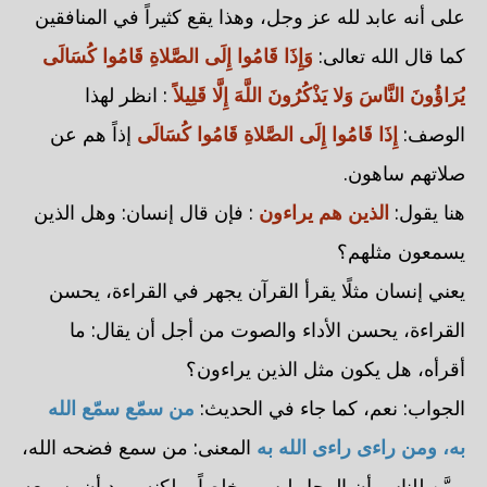
على أنه عابد لله عز وجل، وهذا يقع كثيراً في المنافقين
كما قال الله تعالى:
وَإِذَا قَامُوا إِلَى الصَّلاةِ قَامُوا كُسَالَى
يُرَاؤُونَ النَّاسَ وَلا يَذْكُرُونَ اللَّهَ إِلَّا قَلِيلاً
: انظر لهذا
الوصف:
إِذَا قَامُوا إِلَى الصَّلاةِ قَامُوا كُسَالَى
إذاً هم عن
صلاتهم ساهون.
هنا يقول:
الذين هم يراءون
: فإن قال إنسان: وهل الذين
يسمعون مثلهم؟
يعني إنسان مثلًا يقرأ القرآن يجهر في القراءة، يحسن
القراءة، يحسن الأداء والصوت من أجل أن يقال: ما
أقرأه، هل يكون مثل الذين يراءون؟
الجواب: نعم، كما جاء في الحديث:
من سمّع سمّع الله
به، ومن راءى راءى الله به
المعنى: من سمع فضحه الله،
وبيَّن للناس أن الرجل ليس مخلصاً، ولكنه يريد أن يسمعه