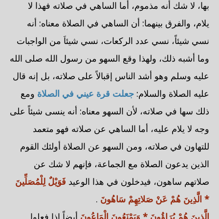
بها، لا شك أنه مذموم، أما الساهي في صلاته فهذا لا
يلام، والفرق بينهما: أن الساهي في الصلاة معناه: أنه
نسي شيئاً، نسي عدد الركعات، نسي شيئاَ من الواجبات
وما أشبه ذلك، ولهذا وقع السهو من رسول الله صلى الله
عليه وسلم وهو أشد الناس إقبالاً على صلاته، بل إنه قال
عليه الصلاة والسلام:
جعلت قرة عيني في الصلاة
ومع
ذلك سها في صلاته، لأن السهو معناه: أنه ينسى شيئاً على
وجه لا يلام عليه، أما الساهي عن صلاته فهو متعمد
للتهاون في صلاته، ومن السهو عن الصلاة أولئك القوم
الذين يدعون الصلاة مع الجماعة، فإنهم لا شك عن
صلاتهم ساهون، فيدخلون في هذا الوعيد
فَوَيْلٌ لِلْمُصَلِّينَ
* الَّذِينَ هُمْ عَنْ صَلاتِهِمْ سَاهُونَ
.
الَّذِينَ هُمْ يُرَاؤُونَ * وَيَمْنَعُونَ الْمَاعُونَ
أيضاً إذا فعلوا