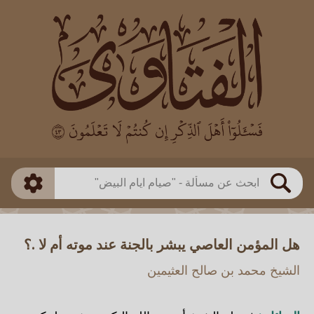
العالم
طريقة البحث
بن باز
بن العثيمين
ذكي
الألباني
الفوزان
مطابق
متقدم
اللجنة الدائمة
بحث
هل المؤمن العاصي يبشر بالجنة عند موته أم لا .؟
الشيخ محمد بن صالح العثيمين