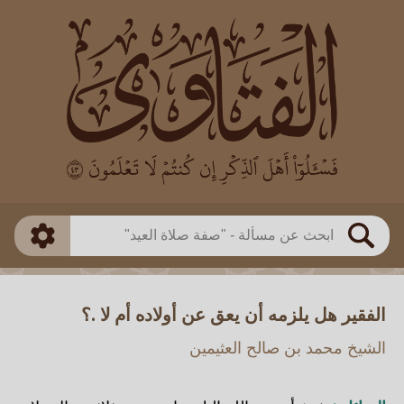
العالم
طريقة البحث
بن باز
بن العثيمين
ذكي
الألباني
الفوزان
مطابق
متقدم
اللجنة الدائمة
بحث
الفقير هل يلزمه أن يعق عن أولاده أم لا .؟
الشيخ محمد بن صالح العثيمين