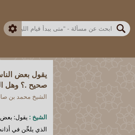
بن باز
بن العثيمين
ذكي
الألباني
الفوزان
مطابق
متقدم
اللجنة الدائمة
بحث
يقول بعض الناس 
صحيح .؟ وهل ال
الشيخ محمد بن صالح
الشيخ :
يقول: بعض ال
الذي يلحِّن في أذا