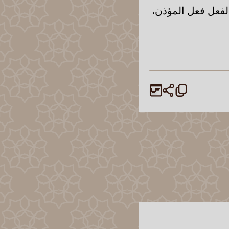
فالفعل فعل المؤذن،