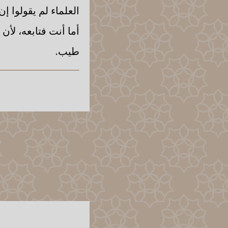
العلماء لم يقولوا إ
أما أنت فتابعه، ل
طيب.