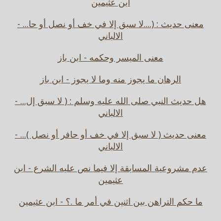
ابن عثيمين
معنى حديث : (....لا سبق إلا في خف أو نصل أو حا... -
الالباني
معنى الميسر وحكمه - ابن باز
الرهان ما يجوز منه وما لا يجوز - ابن باز
هل حديث النبي صلى الله عليه وسلم : ( لا سبق إل... -
الالباني
معنى حديث ( لا سبق إلا في خف أو حافر أو نصل )... -
الالباني
عدم مشروعية المسابقة إلا فيما نص عليه الشرع - ابن
عثيمين
ما حكم التراهن بين اثنين في أمر ما .؟ - ابن عثيمين