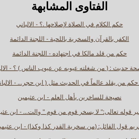
الفتاوى المشابهة
حكم الكلام في الصلاة لإصلاحها .؟ - الالباني
الكفر بالقرآن والسخرية باللحية - اللجنة الدائمة
حكم من قلد مالكا في اجتهاده - اللجنة الدائمة
حة حديث : ( من شغلته عيوبه عن عيوب الناس ) ؟ - الالب
حكم من يقلد عالماً في الحديث مثل ( ابن حجر... - الالبا
نصيحة للساخرين بأهل العلم - ابن عثيمين
ر قوله تعالى:" لا يسخر قوم من قوم " والت... - ابن عثي
ريم قول القائل: (من سخرية القدر كذا وكذا) - ابن عثيمي