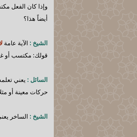
وإذا كان الفعل مك
أيضاً هذا؟
الشيخ :
الآية عامة
لا
قولك: مكتسب أو غ
السائل :
يعني تعلمه
حركات معينة أو مثلا
الشيخ :
الساخر يعني