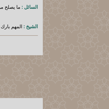
السائل :
ما يصلح من 
الشيخ :
المهم بارك ا