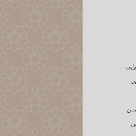
اني
ني
مين
ن