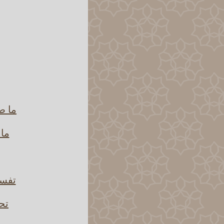
ما ص
ما 
تفسي
تح