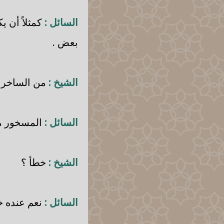
السائل :
كمثلاً أن ي
بعض .
الشيخ :
من الساخر و
السائل :
المسخور من
الشيخ :
خطأ ؟
السائل :
نعم عنده خ