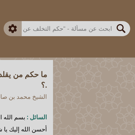
بن باز
بن العثيمين
ذكي
الألباني
الفوزان
مطابق
متقدم
اللجنة الدائمة
بحث
ما حكم من يقلد
.؟
الشيخ محمد بن صالح
السائل :
بسم الله ال
أحسن الله إليك يا 