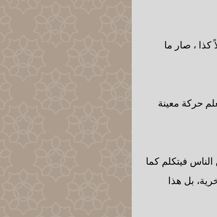
كذا ، صار ما
علم حركة معينة
الناس فيتكلم كما
رية، بل هذا