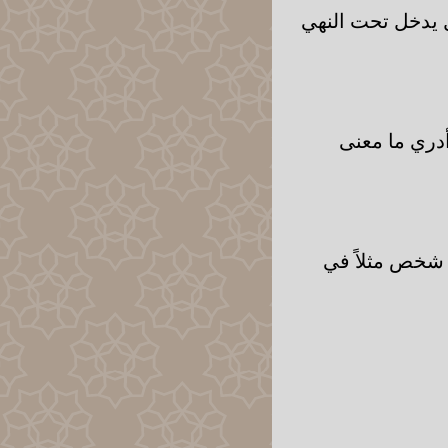
 يدخل تحت النهي
أدري ما معنى
 شخص مثلاً في