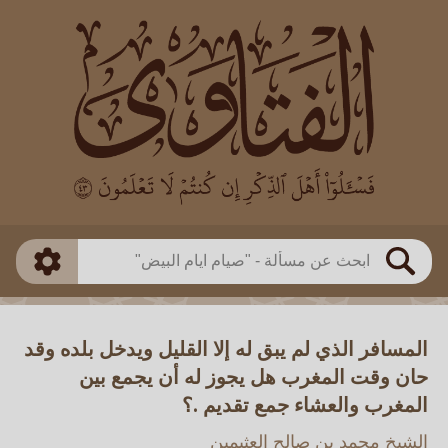
العالم
طريقة البحث
بن باز
بن العثيمين
ذكي
الألباني
الفوزان
مطابق
متقدم
اللجنة الدائمة
بحث
المسافر الذي لم يبق له إلا القليل ويدخل بلده وقد
حان وقت المغرب هل يجوز له أن يجمع بين
المغرب والعشاء جمع تقديم .؟
الشيخ محمد بن صالح العثيمين