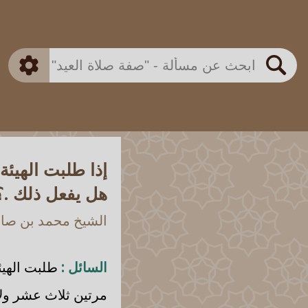
بن باز
بن العثيمين
ذكي
الألباني
الفوزان
مطابق
متقدم
اللجنة الدائمة
بحث
إذا طلبت الهيئ
هل يفعل ذلك .؟
الشيخ محمد بن صالح
السائل :
طلبت الهيئ
مرتين ثلاث عشر ول