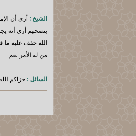
الشيخ :
أرى أن الإم
ينصحهم أرى أنه يجب
الله خفف عليه ما قل
من له الأمر نعم
السائل :
جزاكم الله