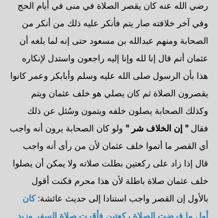
رضي الله عنه كان يقصر الصلاة في منى في أيام الحج
وفي آخر خلافته صار يتم فأنكر عليه ذلك من أنكر من
الصحابة ومنهم عبدالله بن مسعود حتى إنه لما بلغه أن
عثمان أتم قال إنا لله وإنا إليه راجعون واستدل لإنكاره
هذا بأن الرسول صلى الله عليه وسلم وأبابكر وعمر كانوا
يقصرون الصلاة ثم كان يصلي هو خلف عثمان ويتم
وكذلك الصحابة يصلون خلفه ويتمون وسُئل عن ذلك
فقال
" إن الخلاف شر "
ولو كان الصحابة يرون أنه واجب
أي القصر ما أتموا خلف عثمان لأن من رأى أنه واجب
قال إذا زاد على ركعتين بطلت صلاته ولا يمكن أن يصلوا
خلف عثمان صلاة باطلة لأن هذا محرم فكنت أقول
بالأول إن القصر واجب استنادا إلى حديث عائشة:
كان
أول ما فرضت الصلاة ركعتين فأقرت صلاة السفر وزيد