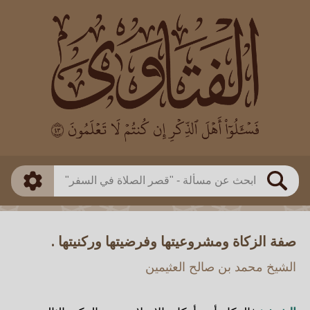
العالم
طريقة البحث
بن باز
بن العثيمين
ذكي
الألباني
الفوزان
مطابق
متقدم
اللجنة الدائمة
بحث
صفة الزكاة ومشروعيتها وفرضيتها وركنيتها .
الشيخ محمد بن صالح العثيمين