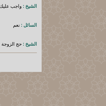
الشيخ :
واجب عليك 
السائل :
نعم
الشيخ :
حج الزوجة لي