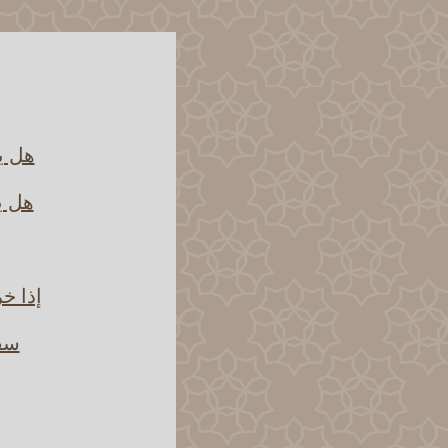
هل يج
هل ي
إذا خ
سفر