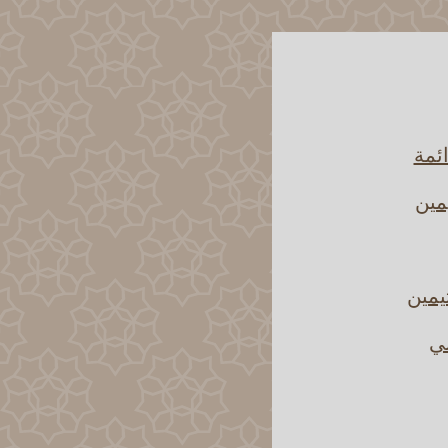
ائمة
مين
يمين
ني