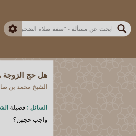
بن باز
بن العثيمين
ذكي
الألباني
الفوزان
مطابق
متقدم
اللجنة الدائمة
بحث
هل حج الزوجة و
الشيخ محمد بن صالح
السائل :
فضيلة
الشي
واجب حجهن؟