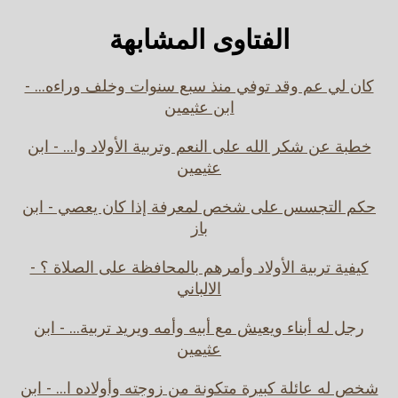
الفتاوى المشابهة
كان لي عم وقد توفي منذ سبع سنوات وخلف وراءه... -
ابن عثيمين
خطبة عن شكر الله على النعم وتربية الأولاد وا... - ابن
عثيمين
حكم التجسس على شخص لمعرفة إذا كان يعصي - ابن
باز
كيفية تربية الأولاد وأمرهم بالمحافظة على الصلاة ؟ -
الالباني
رجل له أبناء ويعيش مع أبيه وأمه ويريد تربية... - ابن
عثيمين
شخص له عائلة كبيرة متكونة من زوجته وأولاده ا... - ابن