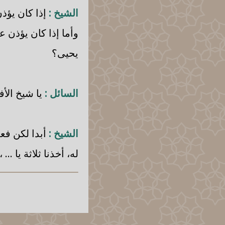
الشيخ :
إذا كان يؤذن
وأما إذا كان يؤذن 
يحيى؟
السائل :
يا شيخ الأفض
الشيخ :
أبدا لكن فعل
له، أخذنا ثلاثة يا ... ،