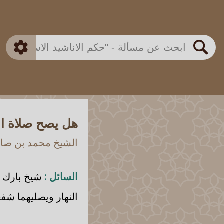
بن باز
بن العثيمين
ذكي
الألباني
الفوزان
مطابق
متقدم
اللجنة الدائمة
بحث
هل يصح صلاة الو
الشيخ محمد بن صالح
السائل :
شيخ بارك ال
النهار ويصليهما شفع