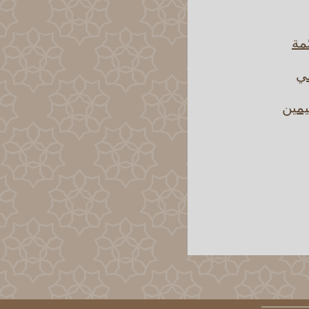
ئمة
ني
يمين