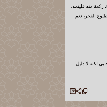
 ركعة منه فليتمه،
لوع الفجر، نعم
ي لكنه لا دليل