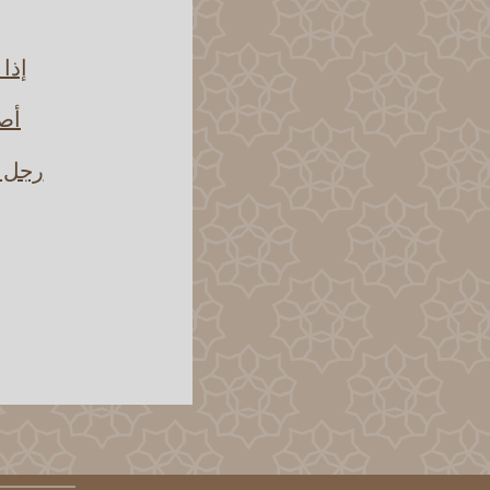
إذا 
أصل
رجل ص