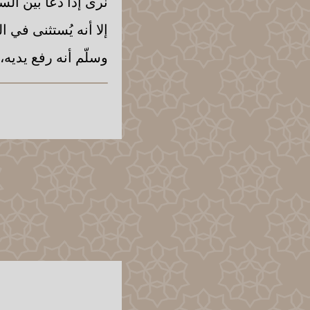
نرى إذا دعا بين الس
إلا أنه يُستثنى في 
وسلّم أنه رفع يديه،