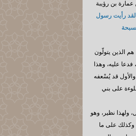
 عمارة بن رؤيبة
ن لقد رأيت رسول
مسبحة
هم الذين يتولّون
 فدعا عليه، وهذا
الأول قد يُسْعفه
لوءة على بني
، ولهذا نظير، وهو
، وكذلك على ما