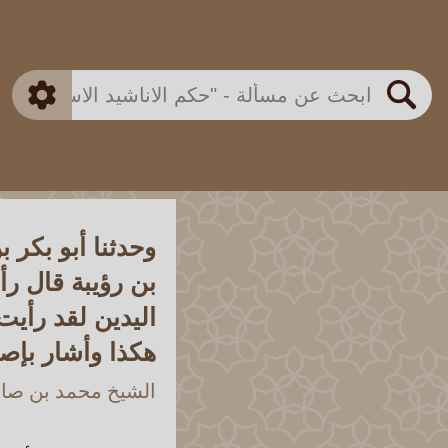
بن باز
بن العثيمين
ذكي
الألباني
الفوزان
مطابق
متقدم
اللجنة الدائمة
بحث
وحدثنا أبو بكر 
بن رؤيبة قال رأ
اليدين لقد رأيت
هكذا وأشار بإص
الشيخ محمد بن صالح