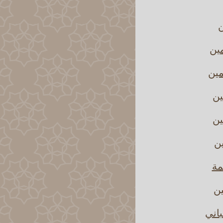
ن
مين
مين
ين
ين
ين
مة
ين
باني