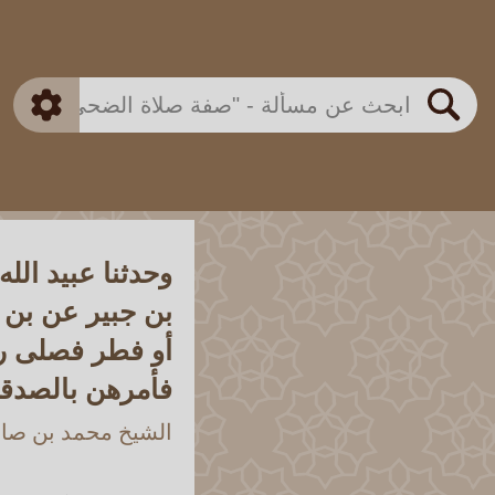
بن باز
بن العثيمين
ذكي
الألباني
الفوزان
مطابق
متقدم
اللجنة الدائمة
بحث
وحدثنا عبيد الل
بن جبير عن بن 
أو فطر فصلى ركع
فأمرهن بالصدقة
الشيخ محمد بن صالح