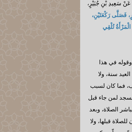
، عَنْ سَعِيدِ بْنِ جُبَيْرٍ،
، فَصَلَّى رَكْعَتَيْنِ،
الْمَرْأَةُ تُلْقِي
، وقوله في هذا
لعيد سنة، ولا
سبب، فما كان لسبب
لمسجد لمن جاء قبل
يباشر الصلاة، وبعد
صلاة قبلها، ولا