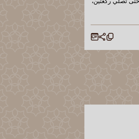
 حتّى تصلّي ركعتين،