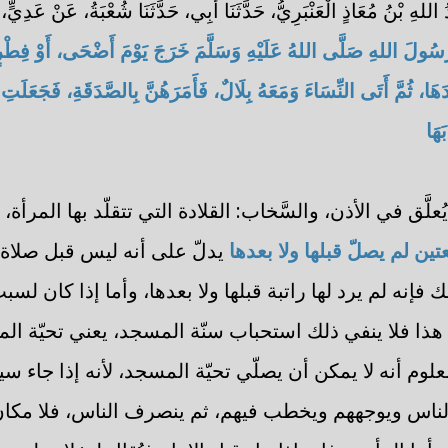
اللهِ بْنُ مُعَاذٍ الْعَنْبَرِيُّ، حَدَّثَنَا أَبِي، حَدَّثَنَا شُعْبَةُ، عَنْ عَدِيٍّ
رَسُولَ اللهِ صَلَّى اللهُ عَلَيْهِ وَسَلَّمَ خَرَجَ يَوْمَ أَضْحَى، أَوْ فِطْرٍ
ْدَهَا، ثُمَّ أَتَى النِّسَاءَ وَمَعَهُ بِلَالٌ، فَأَمَرَهُنَّ بِالصَّدَقَةِ، فَجَعَلَتِ 
هَا
ُعلَّق في الأذن، والسَّخاب: القلادة التي تتقلّد بها المرأة
ين لم يصلّ قبلها ولا بعدها
يدلّ على أنه ليس قبل صلاة ا
 فإنه لم يرد لها راتبة قبلها ولا بعدها، وأما إذا كان ل
ى هذا فلا ينفي ذلك استحباب سنّة المسجد، يعني تحيّة ا
معلوم أنه لا يمكن أن يصلّي تحيّة المسجد، لأنه إذا جاء س
اس ويوجههم ويخطب فيهم، ثم ينصرف الناس، فلا مكان لل