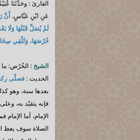
القارئ : وحَدَّثَنَا عُبَيْدُ 
عَنِ ابْنِ عَبَّاسٍ،
أَنَّ 
لَمْ يُصَلِّ قَبْلَهَا وَلَا بَع
خُرْصَهَا، وَتُلْقِي سِخَابَ
الشيخ :
الخُرْص: ما ي
الحديث :
فصلّى ركعت
بعدها سنة، وهو كذلك
فإنه يتقيّد به، وعل
الإمام، أما الإمام ف
الصلاة سوف يعظ الن