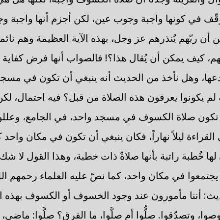
قّف في كونها واجبة وجوب عين، لكن أجزم أنها واجبة وج
 أن ربّهم يُنذرهم عز وجل، بهذه الآية العظيمة وهم نا
، كيف يمكن أن يُقال هذا؟! فالصواب أنها فرض كفاية عل
دعها، وهل نأخذ من الحديث أنه ينبغي أن تكون في مسجد
ة لم يكونوا يعرفون هذه الصلاة من قبل؟ فيه احتمال، لك
ان تكون صلاة الكسوف في مسجد واحد، في الجامع، وعللوا 
 القراءة ليلاً نهاراً، فكان ينبغي أن تكون في مكان واحد
 لها خُطبة راتبة بأنها صلاةٌ ذات خطبة، وهذا القول لا شك 
 يجتمعوا في مكان واحد، كما نصّ عليه العلماء رحمهم الل
يث: أننا مأمورون عند وجود الخسوف أو الكسوف بهذه الأ
وصوا، وتصدّقوا. صلُّوا أم صلَّوا، ما الفرق؟ صلَّوا: ماضي، ص