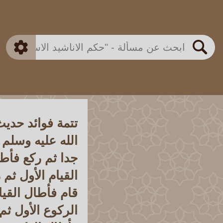
بن باز
بن العثيمين
ذكي
الألباني
الفوزان
مطابق
متقدم
اللجنة الدائمة
بحث
تتمة فوائد حد
الله عليه وسلم
جدا ثم ركع فأطا
القيام الأول ثم
قام فأطال القيا
الركوع الأول ثم