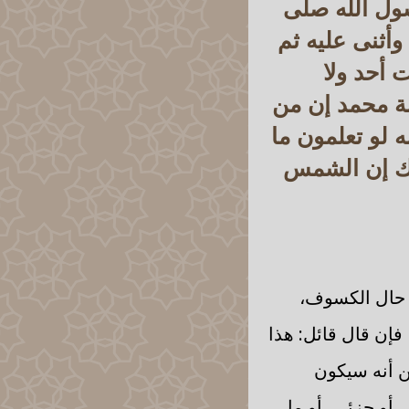
ول الله صلى
أثنى عليه ثم
 أحد ولا
أمة محمد إن من
ه لو تعلمون ما
الك إن الشمس
 حال الكسوف،
إن قال قائل: هذا
يّن أنه سيكون
أو جزئي، أو ما