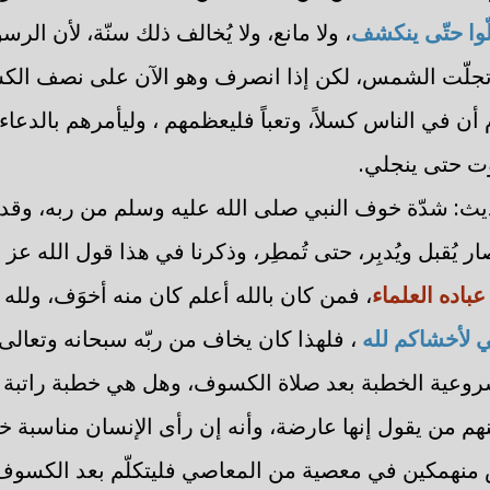
وا حتّى ينكشف
، ولا مانع، ولا يُخالف ذلك سنّة، لأن الر
جلّت الشمس، لكن إذا انصرف وهو الآن على نصف الك
ام أن في الناس كسلاً، وتعباً فليعظمهم ، وليأمرهم بالدعاء
وت حتى ينجلي.
يث: شدّة خوف النبي صلى الله عليه وسلم من ربه، وقد 
ار يُقبل ويُدبِر، حتى تُمطِر، وذكرنا في هذا قول الله عز
عباده العلماء
، فمن كان بالله أعلم كان منه أخوَف، ولله
ي لأخشاكم لله
، فلهذا كان يخاف من ربّه سبحانه وتعالى أ
مشروعية الخطبة بعد صلاة الكسوف، وهل هي خطبة راتبة
هم من يقول إنها عارضة، وأنه إن رأى الإنسان مناسبة خط
ناس منهمكين في معصية من المعاصي فليتكلّم بعد الكسوف