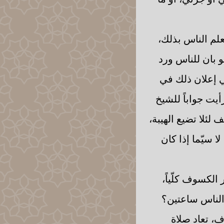
يعلم الناس بذلك،
و بان للناس ورد
غي إعلان ذلك في
أيت جواباً للشيخ
 لئلا تضيع الهيبة،
ا سيّما إذا كان
لكسوف كلّياً،
 الناس ساعتين؟
ف، تعاد صلاة