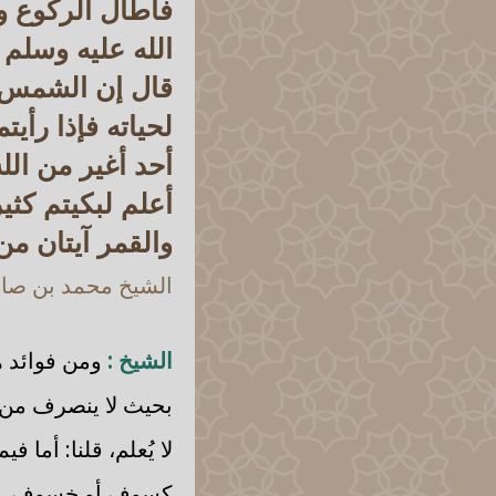
فأطال الركوع و
الله عليه وسلم
قال إن الشمس وا
لحياته فإذا رأي
أحد أغير من الله
أعلم لبكيتم كثي
والقمر آيتان من 
الشيخ محمد بن صالح
الشيخ :
ومن فوائد ه
بحيث لا ينصرف من 
لا يُعلم، قلنا: أما ف
كسوف أو خسوف، من ا