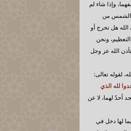
هما، وإذا شاء لم
رج الشمس من
الله هل تخرج أو
التعظيم، ونحن
تأذن الله عز وجل
ه، لقوله تعالى:
وا لله الذي
 أحدٌ لهما، لا عن
يما لها دخل في