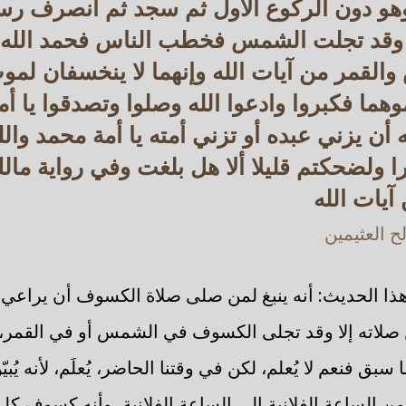
هو دون الركوع الأول ثم سجد ثم انصرف رس
 وقد تجلت الشمس فخطب الناس فحمد الله و
لقمر من آيات الله وإنهما لا ينخسفان لموت
تموهما فكبروا وادعوا الله وصلوا وتصدقوا يا 
 أن يزني عبده أو تزني أمته يا أمة محمد والل
را ولضحكتم قليلا ألا هل بلغت وفي رواية م
آيات الله
 العثيمين
ذا الحديث: أنه ينبغ لمن صلى صلاة الكسوف أن يراعي
صلاته إلا وقد تجلى الكسوف في الشمس أو في القمر، ف
يما سبق فنعم لا يُعلم، لكن في وقتنا الحاضر، يُعلَم، لأنه يُب
لساعة الفلانية إلى الساعة الفلانية، وأنه كسوف كلي 