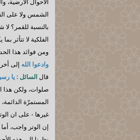
الأحوال الأرضية، وا
الشمس ولا على القم
بالنسبة للقمر؟ لا 
الفلكية لا تتأثر بم
ومن فوائد هذا الحد
وادعوا الله
إلى أخر
قال
السائل :
يا رسو
صلوات، ولكن هذا ال
المستمرّة الدائمة،
غيرها - على ان الو
إن الوتر واجب، أما م
نظرنا إلى هذه الأح