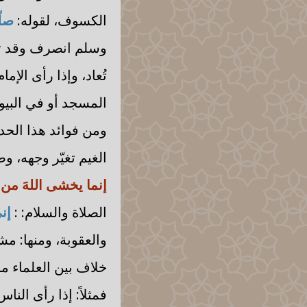
الكسوف، لقوله:
صلّ
وسلم انصرف وقد ت
تُعاد، وإذا رأى الإم
المسجد أو في البي
ومن فوائد هذا الحد
الغيم تغيّر وجهه، وص
إنما يخشى اللهَ من 
الصلاة والسلام: :
إن
والعقوبة، ومنها: 
خلاف بين العلماء من
فمثلاً: إذا رأى ال