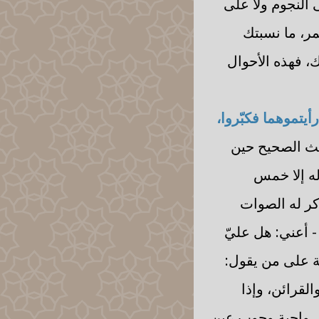
 النجوم ولا على
ر، ما نسبتك
، فهذه الأحوال
رأيتموهما فكبّروا،
يث الصحيح حين
له إلا خمس
كر له الصوات
- أعني: هل عليّ
ة على من يقول:
القرائن، وإذا
هي واجبة وجوب عين