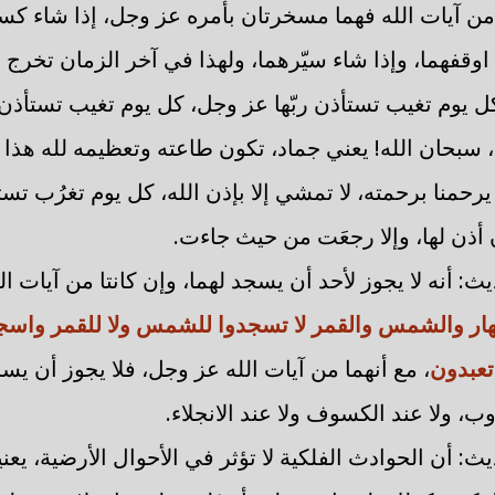
ن من آيات الله فهما مسخرتان بأمره عز وجل، إذا شاء كسف
 اوقفهما، وإذا شاء سيّرهما، ولهذا في آخر الزمان تخ
يوم تغيب تستأذن ربّها عز وجل، كل يوم تغيب تستأذن 
، سبحان الله! يعني جماد، تكون طاعته وتعظيمه لله هذا 
 يرحمنا برحمته، لا تمشي إلا بإذن الله، كل يوم تغرُب تس
 أذن لها، وإلا رجعَت من حيث جاءت.
ث: أنه لا يجوز لأحد أن يسجد لهما، وإن كانتا من آيات الل
لنهار والشمس والقمر لا تسجدوا للشمس ولا للقمر واسجد
 تعبدون
، مع أنهما من آيات الله عز وجل، فلا يجوز أن يسجد
وب، ولا عند الكسوف ولا عند الانجلاء.
ث: أن الحوادث الفلكية لا تؤثر في الأحوال الأرضية، يعن