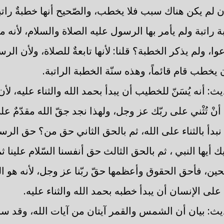
 إن لم يكن هناك سبب فلا يخطب، والصّحيح أنها خطبةٌ راتب
 راتبة ولم يأمر بها الرسول عليه الصلاة والسلام، لأنه ما
وا، ولم يذكر الخطبة؟ قلنا: لأنها تابعةٌ للصلاة، ولأن الر
 يخطب قام قائماً، وهذه سنّة الخطبة الراتبة.
: أنه يُسَنّ للخطيب أن يبدأ بحمد الله والثناء عليه، لأ
نْ تُثْني على ربّك عز وجل، ولهذا نجد جقّ الله مقدّمٌ 
 نبدأ بالثناء على الله، ثم بالحق الثاني حق من؟ حق الرس
ك أيها النبي ، ثم بالحق الثالث حق أنفسنا السّلام علينا ث
حين، فأحق الحقوق وأعظمها حقّ ربّنا عز وجل، لأنه هو الذ
على الإنسان أن يبدأ خطبه بحمد الله والثناء عليه.
يث: بيان أن الشمس والقمر آيتان من آيات الله، وقد س