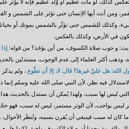
لعكس كذلك، لو مات عظيم أو وُلد عظيم فإنه لا يؤثر على
ر، ومن أنت أيها الإنسان حتى تؤثر على الشمس و القم
شيء، وكذلك للشمس حتى تؤثّر بالشمس بموتك أو بحياتك
ا يكون في الأرض، وكذلك بالعكس.
يث: و جوب صلاة الكسوف، من أين يؤخَذ؟ من قوله:
إذا 
ه. وذهب أكثر العلماء إلى عدم الوجوب، مستدلين بالحد
ل الله: هل عليّ غيرها؟ قال: لا، إلا أن تطّوع
، ولم يذكر 
استدلال فيه نظر، لأن النبي صلى الله عليه وسلم إنما ذ
 التي ليس لها سبب، ولهذا يُمكن أن نستدل بالحديث هذا 
تر ليس بواجب، لأن الوتر مستمر، ليس له سبب، فهو حجّ
ا كان له سبب فينبغي أن يُقرن بسببه، وتُنظَر الأحوال، و
وال والقرينة وجدنا أن صلاة الكسوف واجبة، لكنها هل 