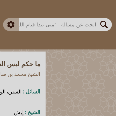
بن باز
بن العثيمين
ذكي
الألباني
الفوزان
مطابق
متقدم
اللجنة الدائمة
بحث
ما حكم لبس ال
الشيخ محمد بن صالح
السائل :
السترة الوا
الشيخ :
إيش .