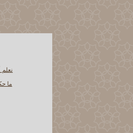
نعلم 
ما حك