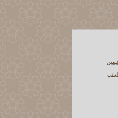
يمين
باني