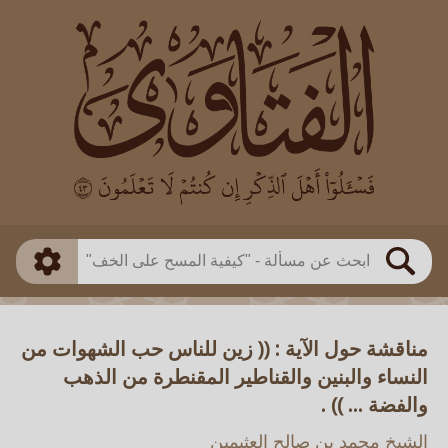
العالم
طريقة البحث
بن باز
بن العثيمين
ذكي
الألباني
الفوزان
مطابق
متقدم
اللجنة الدائمة
بحث
مناقشة حول الآية : (( زين للناس حب الشهوات من
النساء والبنين والقناطير المقنطرة من الذهب
والفضة ... )) .
الشيخ محمد بن صالح العثيمين