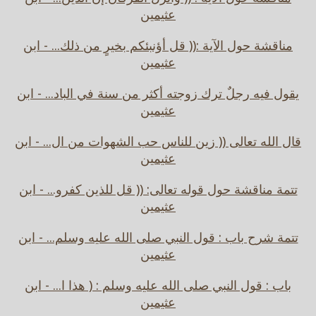
عثيمين
مناقشة حول الآية :(( قل أؤنبئكم بخيرٍ من ذلك... - ابن
عثيمين
يقول فيه رجلٌ ترك زوجته أكثر من سنة في الباد... - ابن
عثيمين
قال الله تعالى (( زين للناس حب الشهوات من ال... - ابن
عثيمين
تتمة مناقشة حول قوله تعالى: (( قل للذين كفرو... - ابن
عثيمين
تتمة شرح باب : قول النبي صلى الله عليه وسلم... - ابن
عثيمين
باب : قول النبي صلى الله عليه وسلم : ( هذا ا... - ابن
عثيمين