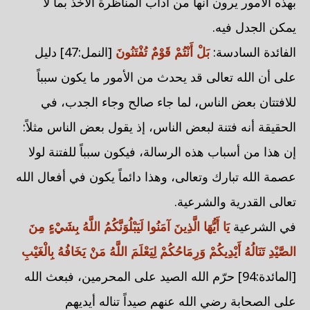
بهذه الأمور يرون أنها من آداب المناظرة الأخذ بما لا
يمكن الجدل فيه.
الفائدة السادسة:
بَلْ أَنْتُمْ قَوْمٌ تُفْتَنُونَ
[النمل:47] دليل
على أن الله تعالى قد يحدث من الأمور ما يكون سبباً
للافتتان بعض الناس، لما جاء صالح وجاء الجدب، في
الحقيقة أنه فتنة لبعض الناس، إذ يقول بعض الناس مثلاً:
إن هذا من أسباب هذه الرسالة، فيكون سبباً للفتنة لولا
عصمة الله تبارك وتعالى، وهذا دائماً يكون في أفعال الله
تعالى القدرية والشرعية.
في الشرعية
يَا أَيُّهَا الَّذِينَ آمَنُوا لَيَبْلُوَنَّكُمُ اللَّهُ بِشَيْءٍ مِنَ
الصَّيْدِ تَنَالُهُ أَيْدِيكُمْ وَرِمَاحُكُمْ لِيَعْلَمَ اللَّهُ مَنْ يَخَافُهُ بِالْغَيْبِ
[المائدة:94] حرّم الله الصيد على المحرمين، فبعث الله
على الصحابة رضي الله عنهم صيداً تناله أيديهم