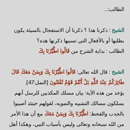
الطالب:...
الشيخ :
ذكرنا هذا ؟ ذكرنا أن الاستعجال بالسيئة يكون
بطلبها أو بالأفعال التي تسببها ذكرنها هذه؟
الطالب : بداية الشرح من
قَالُوا اطَّيَّرْنَا بِكَ
الشيخ :
قال الله تعالى:
قَالُوا اطَّيَّرْنَا بِكَ وَبِمَنْ مَعَكَ قَالَ
طَائِرُكُمْ عِنْدَ اللَّهِ بَلْ أَنْتُمْ قَوْمٌ تُفْتَنُونَ
[النمل:47].
يؤخذ من هذه الآية: بيان مسلك المكذبين للرسل أنهم
يسلكون مسالك التشبيه والتمويه، لقولهم حينئذ أصيبوا
بالجدب والقحط:
اطَّيَّرْنَا بِكَ وَبِمَنْ مَعَكَ
مع أن هذا الأمر
من الله سبحانه وتعالى وليس بأسباب النبي، وهكذا أهل