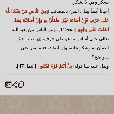
يشكر ومن لا يشكر.
أحياناً أيضاً يبتلى المرء بالمصائب
وَمِنَ النَّاسِ مَنْ يَعْبُدُ اللَّهَ
عَلَى حَرْفٍ فَإِنْ أَصَابَهُ خَيْرٌ اطْمَأَنَّ بِهِ وَإِنْ أَصَابَتْهُ فِتْنَةٌ
انقَلَبَ عَلَى وَجْهِهِ
[الحج:11]، ومن الناس من يعبد الله
تعالى على أساس ما هو على حرف، إن أصابه خيرٌ
اطمأن به وشكر عليه، وإن أصابته فتنة صبر حتى
....واضح؟
ويدل عليه هنا قوله:
بَلْ أَنْتُمْ قَوْمٌ تُفْتَنُونَ
[النمل:47].