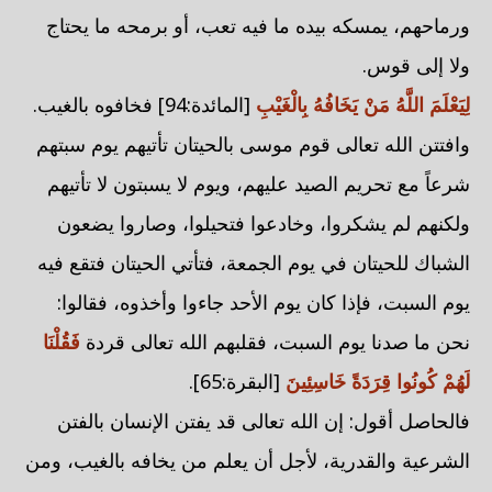
ورماحهم، يمسكه بيده ما فيه تعب، أو برمحه ما يحتاج
ولا إلى قوس.
لِيَعْلَمَ اللَّهُ مَنْ يَخَافُهُ بِالْغَيْبِ
[المائدة:94] فخافوه بالغيب.
وافتتن الله تعالى قوم موسى بالحيتان تأتيهم يوم سبتهم
شرعاً مع تحريم الصيد عليهم، ويوم لا يسبتون لا تأتيهم
ولكنهم لم يشكروا، وخادعوا فتحيلوا، وصاروا يضعون
الشباك للحيتان في يوم الجمعة، فتأتي الحيتان فتقع فيه
يوم السبت، فإذا كان يوم الأحد جاءوا وأخذوه، فقالوا:
نحن ما صدنا يوم السبت، فقلبهم الله تعالى قردة
فَقُلْنَا
لَهُمْ كُونُوا قِرَدَةً خَاسِئِينَ
[البقرة:65].
فالحاصل أقول: إن الله تعالى قد يفتن الإنسان بالفتن
الشرعية والقدرية، لأجل أن يعلم من يخافه بالغيب، ومن