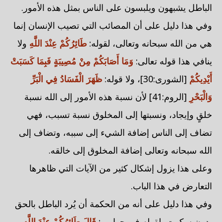
الباطل يشبهون ويلبسون على الناس بمثل هذه الأمور.
وفي هذا دليل على أن المصائب التي تصيب الإنسان إنما
هي من الله سبحانه وتعالى، لقوله:
طَائِرُكُمْ عِنْدَ اللَّهِ
ولا
ينافي هذا قوله تعالى:
وَمَا أَصَابَكُمْ مِنْ مُصِيبَةٍ فَبِمَا كَسَبَتْ
أَيْدِيكُمْ
[الشورى:30]، ولا قوله:
ظَهَرَ الْفَسَادُ فِي الْبَرِّ
وَالْبَحْرِ
[الروم:41] لأن نسبة هذه الأمور إلى الله نسبة
خلقٍ وإيجاد، ونسبتها إلى المخلوق نسبة تسبب، فهي
تضاف إلى الناس إضافة الشيء إلى سببه، وتضاف إلى
الله سبحانه وتعالى إضافة المخلوق إلى خالقه.
وعلى هذا يزول إشكال كثير من الآيات التي ظاهرها
التعارض في هذا الباب.
وفي هذا دليل على أنه من الحكمة أن يُرد الباطل بالحق
بدون سكوت، لقوله في جوابهم:
قَالَ طَائِرُكُمْ عِنْدَ اللَّهِ