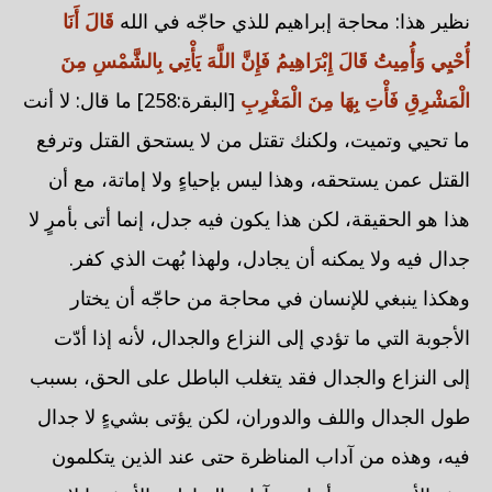
نظير هذا: محاجة إبراهيم للذي حاجّه في الله
قَالَ أَنَا
أُحْيِي وَأُمِيتُ قَالَ إِبْرَاهِيمُ فَإِنَّ اللَّهَ يَأْتِي بِالشَّمْسِ مِنَ
الْمَشْرِقِ فَأْتِ بِهَا مِنَ الْمَغْرِبِ
[البقرة:258] ما قال: لا أنت
ما تحيي وتميت، ولكنك تقتل من لا يستحق القتل وترفع
القتل عمن يستحقه، وهذا ليس بإحياءٍ ولا إماتة، مع أن
هذا هو الحقيقة، لكن هذا يكون فيه جدل، إنما أتى بأمرٍ لا
جدال فيه ولا يمكنه أن يجادل، ولهذا بُهت الذي كفر.
وهكذا ينبغي للإنسان في محاجة من حاجّه أن يختار
الأجوبة التي ما تؤدي إلى النزاع والجدال، لأنه إذا أدّت
إلى النزاع والجدال فقد يتغلب الباطل على الحق، بسبب
طول الجدال واللف والدوران، لكن يؤتى بشيءٍ لا جدال
فيه، وهذه من آداب المناظرة حتى عند الذين يتكلمون