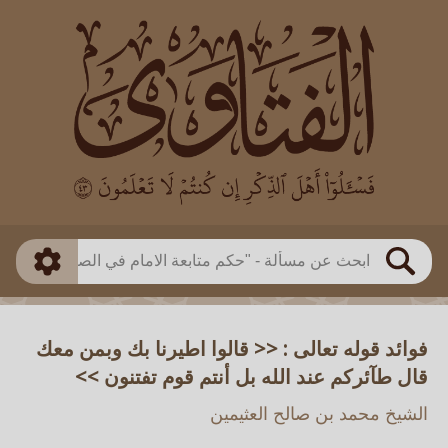
العالم
طريقة البحث
بن باز
بن العثيمين
ذكي
الألباني
الفوزان
مطابق
متقدم
اللجنة الدائمة
بحث
فوائد قوله تعالى : << قالوا اطيرنا بك وبمن معك
قال طآئركم عند الله بل أنتم قوم تفتنون >>
الشيخ محمد بن صالح العثيمين