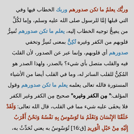
وربُّك يعلمُ ما تكن صدورهم
وربك
الخطاب فيها وفي
التي قبلها إمَّا للرسول صلى الله عليه وسلم، وإما لكُلِّ
من يصِحُّ توجيه الخطاب إليه،
يعلم ما تكن صدورهم
تُسِرُّ
قلوبهم من الكفر وغيره
تُكِنُّ
بمعنى تُسِرُّ وتخفي
صدورهم
أي قلوبهم، وإنما عبر عن الصدور، لأن القلبَ
فيه والقلب متصل بأي شيء؟ بالصدر، ولهذا الصدر هو
المُكِنُّ للقلب الساتر له، وما في القلب أيضا من الأشياء
المستورة فالله تعالى يعلمه
يعلم ما تكن صدورهم
وقول
المؤلف:
" مِن الكفر وغيره"
صحيح مِن الكفر وغير الكفر
فلا يخفَى عليه شيء مما في القلب، قال الله تعالى:
وَلَقَدْ
خَلَقْنَا الإِنْسَانَ وَنَعْلَمُ مَا تُوَسْوِسُ بِهِ نَفْسُهُ وَنَحْنُ أَقْرَبُ
إِلَيْهِ مِنْ حَبْلِ الْوَرِيدِ
[ق:16] تُوَسْوِسُ به يعني تُحَدِّثُ به،