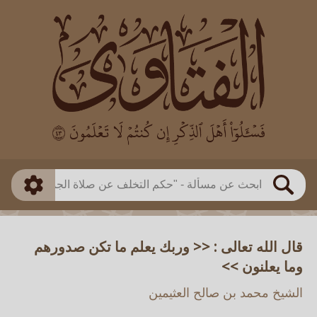
العالم
طريقة البحث
بن باز
بن العثيمين
ذكي
الألباني
الفوزان
مطابق
متقدم
اللجنة الدائمة
بحث
قال الله تعالى : << وربك يعلم ما تكن صدورهم
وما يعلنون >>
الشيخ محمد بن صالح العثيمين