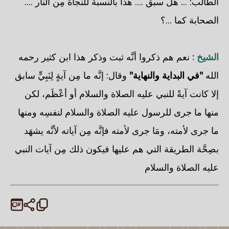
الطالب: ... هل سبق .... هذا بالنسبة للنجاة مِن النار ....
الصحابة كما ...؟
الشيخ :
نعم هم ذكروا أنَّه ثبت وذكر هذا ابن كثير رحمه
الله
"في البداية والنهاية"
وقال: إنَّه ما مِن آيةٍ لِنَبِيٍّ سابق
إلا كانت آيةً للنبي عليه الصلاة والسلام أو أعْظَم، لكن
منها ما جرى للرسول عليه الصلاة والسلام لنفسِه ومنها
ما جرى لأمته، ومَا جرى لأمته فإنَّه مِن آياته لأنَّه يشهَد
بصِحَّة الطريقة التي هم عليها فيكون ذلك مِن آيات النبي
عليه الصلاة والسلام