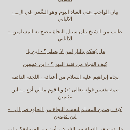
بيان الواجب على العباد اليوم وهو السَّعي في ال... -
الالباني
طلب من الشيخ بيان سبيل النجاة ينصح به المسلمين. -
الالباني
هل يُحكم بالنار لمن لا يصلي؟ - ابن باز
كيف النجاة من فتنة القبر ؟ - ابن عثيمين
نجاة إبراهيم عليه السلام من أعدائه - اللجنة الدائمة
تتمة تفسير قوله تعالى : (( ويا قوم ما لي أدع... - ابن
عثيمين
كيف يضمن المسلم لنفسه النجاة من الخلود في ال... -
ابن عثيمين
هل ثبت في النجاة من النار عن أحد من الصحابة؟. - ابن