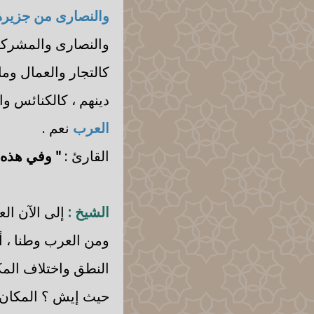
والنصارى من جزيرة
والنصارى والمشركين
كالتجار والعمال وما
دينهم ، كالكنائس وا
العرب
نعم .
القارئ :
" وفي هذه 
الشيخ :
إلى الآن ال
ومن العرب وطنا ، أ
النطق واختلاف المك
حيث إيش ؟ المكان و