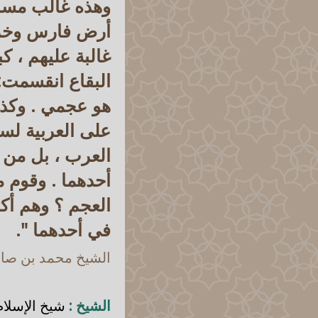
وهذه غالب مساك
أرض فارس وخراسا
غالبة عليهم ، كب
البقاع انقسمت: 
هو عجمي . وكذل
على العربية لسان
العرب ، بل من 
أحدهما . وقوم 
العجم ؟ وهم أكث
في أحدهما ".
الشيخ محمد بن صالح
الشيخ :
شيخ الإسلام