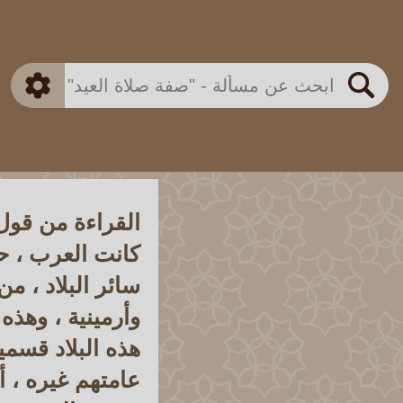
بن باز
بن العثيمين
ذكي
الألباني
الفوزان
مطابق
متقدم
اللجنة الدائمة
بحث
القراءة من قول
كانت العرب ، حي
سائر البلاد ، 
وأرمينية ، وهذ
هذه البلاد قسمي
عامتهم غيره ، أ