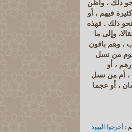
حو ذلك ، وأظن
يرة فيهم ، أو
نحو ذلك . فهذه
الا، وإلى ما
 ، وهم باقون
 وقوم من نسل
هم ، أو
 ، أم من نسل
ان ، أو عجما
م :
أخرجوا اليهود