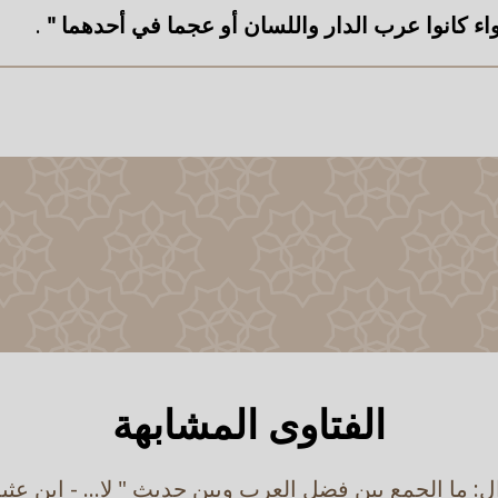
اء كانوا عرب الدار واللسان أو عجما في أحدهما "
.
الفتاوى المشابهة
: ما الجمع بين فضل العرب وبين حديث " لا... - ابن عثي