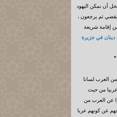
يحل أن نمكن اليهود
نقضي ثم يرجعون ،
من إقامة شريعة
 دينان في جزيرة
"
ن العرب لسانا
عربيا من حيث
ا عن العرب من
هم عن كونهم عربا