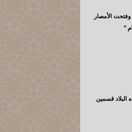
 وفتحت الأمصار
 "
 البلاد قسمين