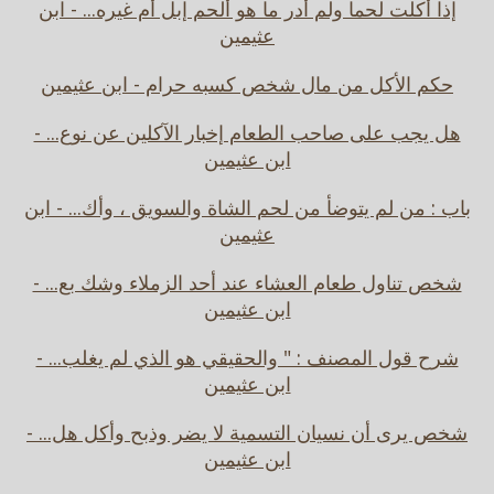
إذا أكلت لحما ولم أدر ما هو ألحم إبل أم غيره... - ابن
عثيمين
حكم الأكل من مال شخص كسبه حرام - ابن عثيمين
هل يجب على صاحب الطعام إخبار الآكلين عن نوع... -
ابن عثيمين
باب : من لم يتوضأ من لحم الشاة والسويق ، وأك... - ابن
عثيمين
شخص تناول طعام العشاء عند أحد الزملاء وشك بع... -
ابن عثيمين
شرح قول المصنف : " والحقيقي هو الذي لم يغلب... -
ابن عثيمين
شخص يرى أن نسيان التسمية لا يضر وذبح وأكل هل... -
ابن عثيمين