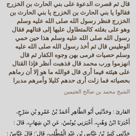
قال ثم قصرت الدعوة على بني الحارث بن الخزرج
فقالوا يا بني الحارث بن الخزرج يا بني الحارث بن
الخزرج فنظر رسول الله صلى الله عليه وسلم
وهو على بغلته كالمتطاول عليها إلى قتالهم فقال
رسول الله صلى الله عليه وسلم هذا حين حمي
الوطيس قال ثم أخذ رسول الله صلى الله عليه
وسلم حصيات فرمى بهن وجوه الكفار ثم قال
انهزموا ورب محمد قال فذهبت أنظر فإذا القتال
على هيئته فيما أرى قال فوالله ما هو إلا أن رماهم
بحصياته فما زلت أرى حدهم كليلا وأمرهم مدبرا
الشيخ محمد بن صالح العثيمين
القارئ : وحَدَّثَنِي أَبُو الطَّاهِرِ أَحْمَدُ بْنُ عَمْرِو بْنِ سَرْحٍ،
أَخْبَرَنَا ابْنُ وَهْبٍ، أَخْبَرَنِي يُونُسُ، عَنِ ابْنِ شِهَابٍ، قَالَ :
حَدَّثَنِي كَثِيرُ بْنُ عَبَّاسِ بْنِ عَبْدِ الْمُطَّلِبِ، قَال َ: قَالَ عَبَّاسٌ :