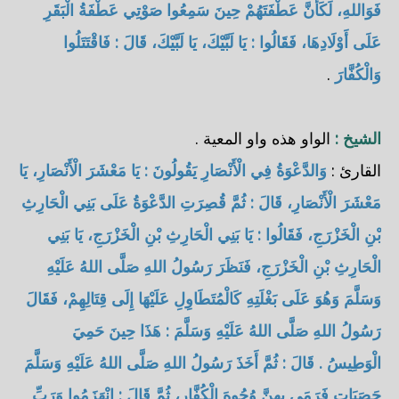
فَوَاللهِ، لَكَأَنَّ عَطْفَتَهُمْ حِينَ سَمِعُوا صَوْتِي عَطْفَةُ الْبَقَرِ
عَلَى أَوْلَادِهَا، فَقَالُوا : يَا لَبَّيْكَ، يَا لَبَّيْكَ، قَالَ : فَاقْتَتَلُوا
وَالْكُفَّارَ
.
الشيخ :
الواو هذه واو المعية .
القارئ :
وَالدَّعْوَةُ فِي الْأَنْصَارِ يَقُولُونَ : يَا مَعْشَرَ الْأَنْصَارِ، يَا
مَعْشَرَ الْأَنْصَارِ، قَالَ : ثُمَّ قُصِرَتِ الدَّعْوَةُ عَلَى بَنِي الْحَارِثِ
بْنِ الْخَزْرَجِ، فَقَالُوا : يَا بَنِي الْحَارِثِ بْنِ الْخَزْرَجِ، يَا بَنِي
الْحَارِثِ بْنِ الْخَزْرَجِ، فَنَظَرَ رَسُولُ اللهِ صَلَّى اللهُ عَلَيْهِ
وَسَلَّمَ وَهُوَ عَلَى بَغْلَتِهِ كَالْمُتَطَاوِلِ عَلَيْهَا إِلَى قِتَالِهِمْ، فَقَالَ
رَسُولُ اللهِ صَلَّى اللهُ عَلَيْهِ وَسَلَّمَ : هَذَا حِينَ حَمِيَ
الْوَطِيسُ . قَالَ : ثُمَّ أَخَذَ رَسُولُ اللهِ صَلَّى اللهُ عَلَيْهِ وَسَلَّمَ
حَصَيَاتٍ فَرَمَى بِهِنَّ وُجُوهَ الْكُفَّارِ، ثُمَّ قَالَ : انْهَزَمُوا وَرَبِّ