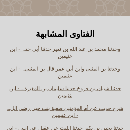
الفتاوى المشابهة
وحدثنا محمد بن عبد الله بن نمير حدثنا أبي حد... - ابن
عثيمين
وحدثنا بن المثنى وابن أبي عمر قال بن المثنى... - ابن
عثيمين
حدثنا شيبان بن فروخ حدثنا سليمان بن المغيرة... - ابن
عثيمين
شرح حديث عن أم المؤمنين صفية بنت حيي رضي الل...
- ابن عثيمين
حدثنا يحيى بن بكير حدثنا الليث عن عقيل عن اب... - ابن