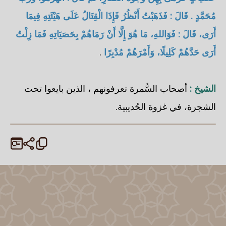
مُحَمَّدٍ . قَالَ : فَذَهَبْتُ أَنْظُرُ فَإِذَا الْقِتَالُ عَلَى هَيْئَتِهِ فِيمَا
أَرَى، قَالَ : فَوَاللهِ، مَا هُوَ إِلَّا أَنْ رَمَاهُمْ بِحَصَيَاتِهِ فَمَا زِلْتُ
أَرَى حَدَّهُمْ كَلِيلًا، وَأَمْرَهُمْ مُدْبِرًا
.
الشيخ :
أصحاب السُّمرة تعرفونهم ، الذين بايعوا تحت
الشجرة، في غزوة الحُديبية.