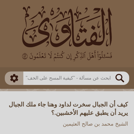
العالم
طريقة البحث
بن باز
بن العثيمين
ذكي
الألباني
الفوزان
مطابق
متقدم
اللجنة الدائمة
بحث
كيف أن الجبال سخرت لداود وهنا جاء ملك الجبال
يريد أن يطبق عليهم الأخشبين.؟
الشيخ محمد بن صالح العثيمين