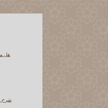
هل مس
شرح قو