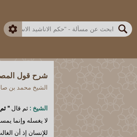
بن باز
بن العثيمين
ذكي
الألباني
الفوزان
مطابق
متقدم
اللجنة الدائمة
بحث
شرح قول المصنف
الشيخ محمد بن صالح
الشيخ :
ثم قال
" ثم
لا يغسله وإنما يم
للإنسان إذ أن الغا