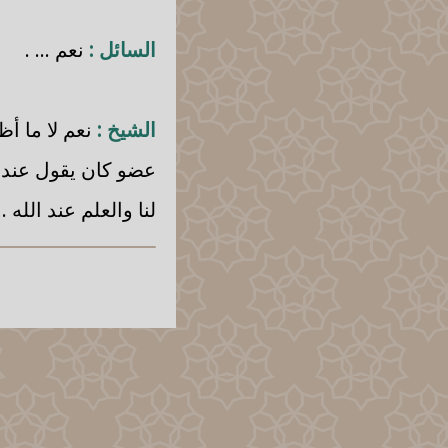
السائل :
نعم ... .
الشيخ :
نعم لا ما أ
عضو كان يقول عندن
لنا والعلم عند الله .