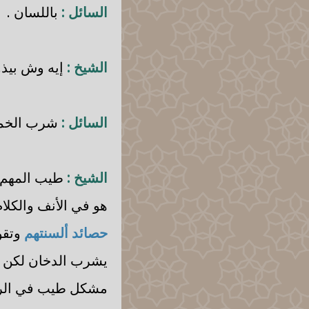
السائل :
باللسان .
الشيخ :
إيه وش بيذو
السائل :
شرب الخمر
الشيخ :
طيب المهم إذ
هو في الأنف والكلا
حصائد ألسنتهم
وتقو
يشرب الدخان لكن ما
مشكل طيب في الرأس