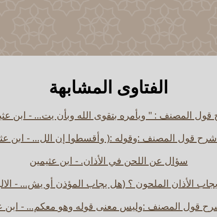
الفتاوى المشابهة
ول المصنف : " ويأمره بتقوى الله وبأن يت... - ابن عث
شرح قول المصنف :وقوله :( وأقسطوا إن الل... - ابن عث
سؤال عن اللحن في الأذان. - ابن عثيمين
جاب الأذان الملحون ؟ (هل يجاب المؤذن أو يش... - الالب
رح قول المصنف :وليس معنى قوله وهو معكم... - ابن ع