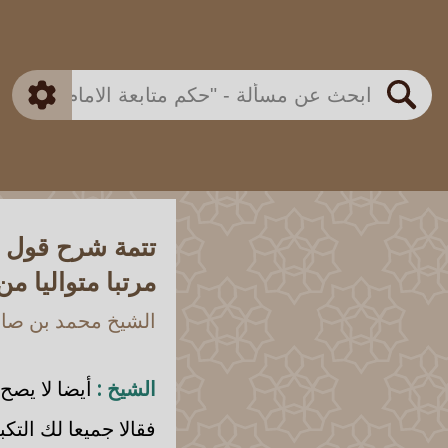
بن باز
بن العثيمين
ذكي
الألباني
الفوزان
مطابق
متقدم
اللجنة الدائمة
بحث
تتمة شرح قول ا
مرتبا متواليا من
الشيخ محمد بن صالح
الشيخ :
أيضا لا يصح،
فقالا جميعا لك التك