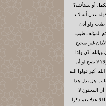
يكمل أو يستأنف؟
له عدل أنه لابد
 طيب ولو أذن
لام المؤلف طيب
الأذان غير صحيح
يالله أذّن وإذا
؟ لا يصح لو أن
ه أكبر قولوا الله
ة طيب هل يدل هذا
أن المجنون لا
قلا عدلا نعم ذكرا