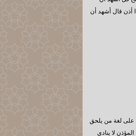
ا أذن قال أشهد أن
ن على لغة من يلحق
المؤذن لا ينادي