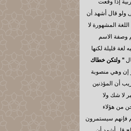
ربية إذا وقعت
ى ولو قال أشهد أن
اللغة المشهورة لا
م وصفة الاسم
 لغة قليلة لكنها
ال
" ولتكن خطاك
 إن وهي منصوبة
ريب أن المؤذنين
ر لا شك ولا
حن من هؤلاء
م فإنهم سيستمرون
لح قل أشهد أن