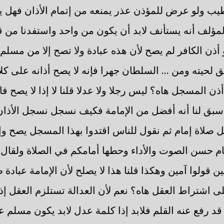
يب ولو عرض للمؤذن عذر يمنعه من إتمام الأذان فهل 
مؤلف أنه يستأنف لابد أن يكون من واحد واستفدنا من قو
أذن الكافر لم يصح لأن هذه عبادة ولا تصح إلا من مسلم
 لحيته ومن ... السلطان جهرا فإنه لا يصح أذانه على ك
 أذن المسجل هاه؟ ليس رجلا ولا عدلا قلنا لا إذا لا يصح ف
 سبق لنا أنه أفضل من الإمامة فكيف نسجل نسجل الأذان و
 صلاة إمام ثم نقول للناس اقتدوا بهذا المسجل يصح وإلا
 حسن الصوت والأداء وحطها أمامكم في الصلاة ولقال الل
لين قولوا آمين وهكذا قلنا هذا لا يصلح لأن الإمامة عباد
 اشتراط العقل هاه؟ نعم لأن العدالة تستلزم العقل إذ 
 قد رفع عنه القلم فلابد إذا كلمة عدل لابد يكون مسلم عا