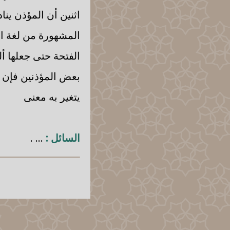
اثنين أن المؤذن ينا
المشهورة من لغة ال
الفتحة حتى جعلها أل
بعض المؤذنين فإن ذل
يتغير به معنى
السائل :
... .