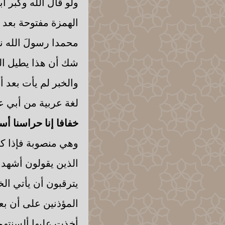
ولو قال الله وكبر أ
الهمزة مفتوحة بعد ض
محمدا رسولَ الله نع
شك أن هذا يطيل الم
والخبر لم يأت بعد أ
لغة عربية من أبي عم
خفافا إنا حراسنا أسد
وهي منصوبة فإذا كان
الذين يقولون أشهد 
يترقبون أن يأتي الخ
المؤذنين على أن ب
أخذت عليها ألسنتهم