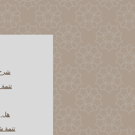
شرح ق
تتمة 
هل ي
تتمة ش