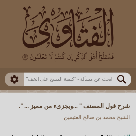
العالم
طريقة البحث
بن باز
بن العثيمين
ذكي
الألباني
الفوزان
مطابق
متقدم
اللجنة الدائمة
بحث
شرح قول المصنف " ...ويجزىء من مميز ... ".
الشيخ محمد بن صالح العثيمين