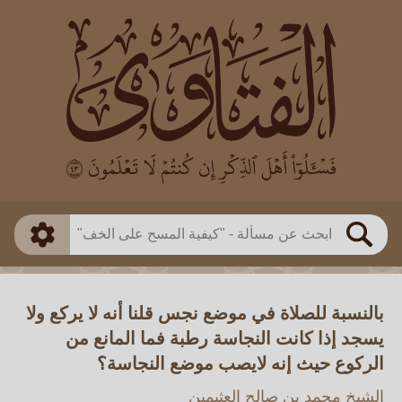
العالم
طريقة البحث
بن باز
بن العثيمين
ذكي
الألباني
الفوزان
مطابق
متقدم
اللجنة الدائمة
بحث
بالنسبة للصلاة في موضع نجس قلنا أنه لا يركع ولا
يسجد إذا كانت النجاسة رطبة فما المانع من
الركوع حيث إنه لايصب موضع النجاسة؟
الشيخ محمد بن صالح العثيمين