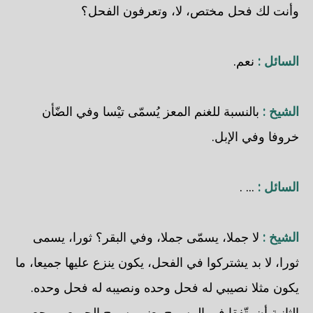
وأنت لك فحل مختص، لا، وتعرفون الفحل؟
السائل :
نعم.
الشيخ :
بالنسبة للغنم المعز يُسمّى تيْسا وفي الضّأن
خروفا وفي الإبل.
السائل :
... .
الشيخ :
لا جملا، يسمّى جملا، وفي البقر؟ ثورا، يسمى
ثورا، لا بد يشتركوا في الفحل، يكون ينزع عليها جميعا، ما
يكون مثلا نصيبي له فحل وحده ونصيبه له فحل وحده.
الثانية أن يتّفقا في المسرح يعني يسرح الجميع ويرجع