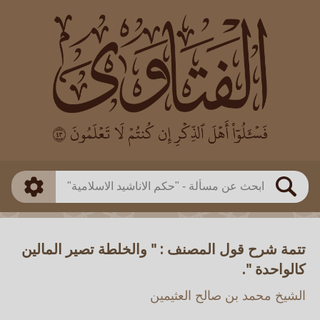
العالم
طريقة البحث
بن باز
بن العثيمين
ذكي
الألباني
الفوزان
مطابق
متقدم
اللجنة الدائمة
بحث
تتمة شرح قول المصنف : " والخلطة تصير المالين
كالواحدة ".
الشيخ محمد بن صالح العثيمين