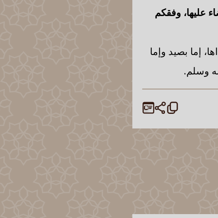
اء عليها، وفقكم
ا، إما بصيد وإما
به وسلم.