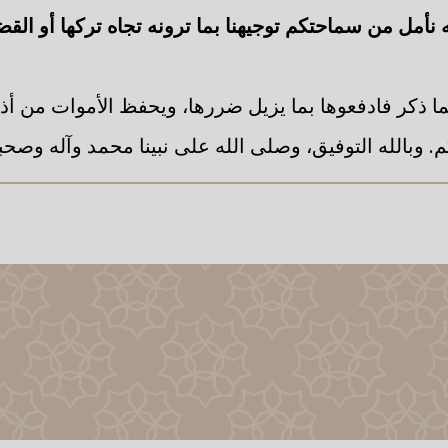
ه نأمل من سماحتكم توجيهنا بما ترونه تجاه تركها أو القض
كما ذكر فادفعوها بما يزيل ضررها، ويحفظ الأموات من أذاه
م. وبالله التوفيق، وصلى الله على نبينا محمد وآله وصح