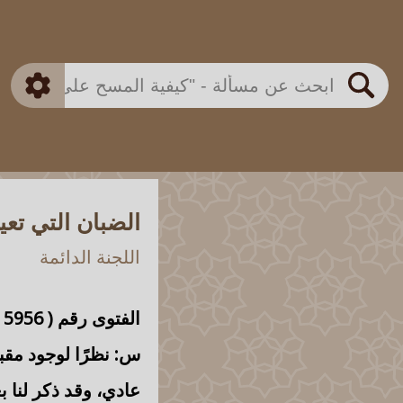
بن باز
بن العثيمين
ذكي
الألباني
الفوزان
مطابق
متقدم
اللجنة الدائمة
بحث
الضبان التي تع
اللجنة الدائمة
الفتوى رقم (
5956
س: نظرًا لوجود مق
عادي، وقد ذكر لنا 