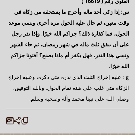
الفتوى رقم (
16619
)
س: إذا زكى أحد ماله وأخرج ما يستحقه من زكاة في
وقت معين، ثم حال عليه الحول مرة أخرى ونسي موعد
الحول، فما كفارة ذلك؟ جزاكم الله خيرًا. وإذا نذر رجل
على أن ينفق ثلث ماله في شهر رمضان، ثم
جاء الشهر
ونسي هذا النذر، فهل يكفر
أم ماذا يصنع؟ أفتونا جزاكم
الله خيرًا.
ج
: عليه إخراج الثلث الذي نذره متى ذكره، وعليه إخراج
الزكاة متى غلب على ظنه تمام الحول. وبالله التوفيق،
وصلى الله على نبينا محمد وآله وصحبه وسلم.