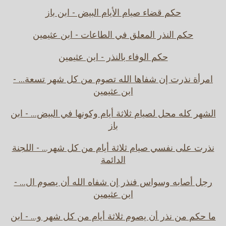
حكم قضاء صيام الأيام البيض - ابن باز
حكم النذر المعلق في الطاعات - ابن عثيمين
حكم الوفاء بالنذر - ابن عثيمين
امرأة نذرت إن شفاها الله تصوم من كل شهر تسعة... -
ابن عثيمين
الشهر كله محل لصيام ثلاثة أيام وكونها في البيض... - ابن
باز
نذرت على نفسي صيام ثلاثة أيام من كل شهر... - اللجنة
الدائمة
رجل أصابه وسواس فنذر إن شفاه الله أن يصوم ال... -
ابن عثيمين
ما حكم من نذر أن يصوم ثلاثة أيام من كل شهر و... - ابن