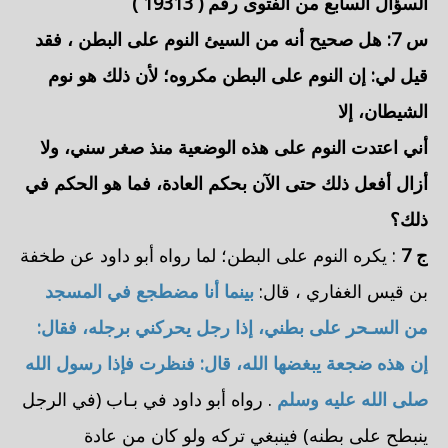
السؤال السابع من الفتوى رقم (
19313
)
س 7: هل صحيح أنه من السيئ
النوم على البطن
، فقد
قيل لي: إن النوم على البطن مكروه؛ لأن ذلك هو نوم
الشيطان، إلا
أني اعتدت النوم على هذه الوضعية منذ صغر سني، ولا
أزال أفعل ذلك حتى الآن بحكم العادة، فما هو الحكم في
ذلك؟
ج 7
: يكره النوم على البطن؛ لما رواه
أبو داود
عن
طخفة
بن قيس الغفاري
، قال:
بينما أنا مضطجع في المسجد
من السـحر على بطني، إذا رجل يحركني برجله، فقال:
إن هذه ضجعة يبغضها الله، قال: فنظرت فإذا رسول الله
صلى الله عليه وسلم
. رواه
أبو داود
في بـاب (في الرجل
ينبطح على بطنه) فينبغي تركه ولو كان من عادة