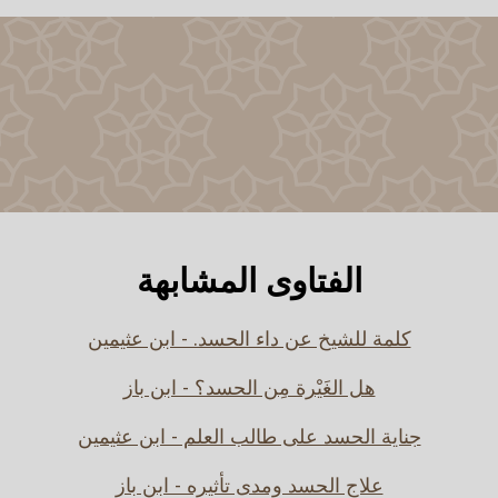
الفتاوى المشابهة
كلمة للشيخ عن داء الحسد. - ابن عثيمين
هل الغَيْرة مِن الحسد؟ - ابن باز
جناية الحسد على طالب العلم - ابن عثيمين
علاج الحسد ومدى تأثيره - ابن باز