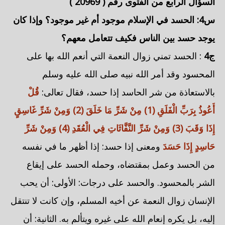
السؤال الرابع من الفتوى رقم (
20969
)
س4:
الحسد في الإسلام موجود أم غير موجود؟
وإذا كان
يوجد حسد بين الناس فكيف تتعامل معهم؟
ج4
: الحسد تمني زوال النعمة التي أنعم الله بها على
المحسود وقد أمر الله نبيه صلى الله عليه وسلم
بالاستعاذة من شر الحاسد إذا حسد، فقال تعالى:
قُلْ
أَعُوذُ بِرَبِّ الْفَلَقِ (1) مِنْ شَرِّ مَا خَلَقَ (2) وَمِنْ شَرِّ غَاسِقٍ
إِذَا وَقَبَ (3) وَمِنْ شَرِّ النَّفَّاثَاتِ فِي الْعُقَدِ (4) وَمِنْ شَرِّ
حَاسِدٍ إِذَا حَسَدَ
ومعنى إذا حسد: إذا أظهر ما في نفسه
من الحسد وعمل بمقتضاه، وحمله الحسد على إيقاع
الشر بالمحسود. والحسد على درجات: الأولى: أن يحب
الإنسان زوال النعمة عن أخيه المسلم، وإن كانت لا تنتقل
إليه، بل يكره إنعام الله على غيره ويتألم به. الثانية: أن