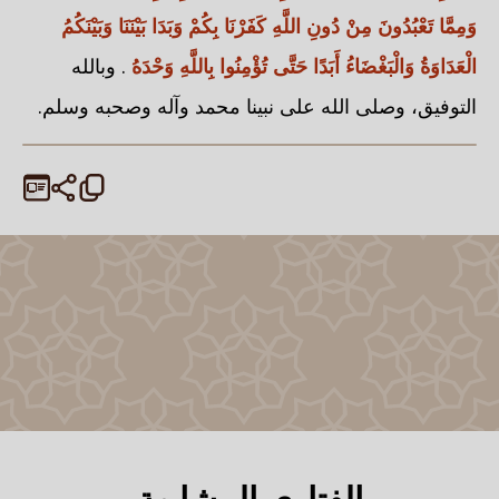
وَمِمَّا تَعْبُدُونَ مِنْ دُونِ اللَّهِ كَفَرْنَا بِكُمْ وَبَدَا بَيْنَنَا وَبَيْنَكُمُ
الْعَدَاوَةُ وَالْبَغْضَاءُ أَبَدًا حَتَّى تُؤْمِنُوا بِاللَّهِ وَحْدَهُ
. وبالله
التوفيق، وصلى الله على نبينا محمد وآله وصحبه وسلم.
الفتاوى المشابهة