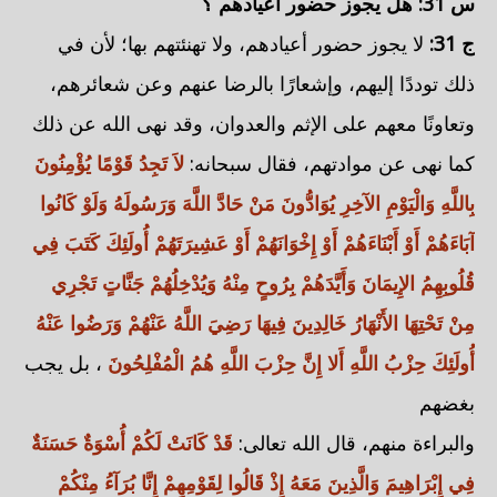
س 31: هل يجوز
حضور أعيادهم
؟
ج 31:
لا يجوز حضور أعيادهم، ولا تهنئتهم بها؛ لأن في
ذلك توددًا إليهم، وإشعارًا بالرضا عنهم وعن شعائرهم،
وتعاونًا معهم على الإثم والعدوان، وقد نهى الله عن ذلك
كما نهى عن موادتهم، فقال سبحانه:
لاَ تَجِدُ قَوْمًا يُؤْمِنُونَ
بِاللَّهِ وَالْيَوْمِ الآخِرِ يُوَادُّونَ مَنْ حَادَّ اللَّهَ وَرَسُولَهُ وَلَوْ كَانُوا
آبَاءَهُمْ أَوْ أَبْنَاءَهُمْ أَوْ إِخْوَانَهُمْ أَوْ عَشِيرَتَهُمْ أُولَئِكَ كَتَبَ فِي
قُلُوبِهِمُ الإِيمَانَ وَأَيَّدَهُمْ بِرُوحٍ مِنْهُ وَيُدْخِلُهُمْ جَنَّاتٍ تَجْرِي
مِنْ تَحْتِهَا الأَنْهَارُ خَالِدِينَ فِيهَا رَضِيَ اللَّهُ عَنْهُمْ وَرَضُوا عَنْهُ
أُولَئِكَ حِزْبُ اللَّهِ أَلا إِنَّ حِزْبَ اللَّهِ هُمُ الْمُفْلِحُونَ
، بل يجب
بغضهم
والبراءة منهم، قال الله تعالى:
قَدْ كَانَتْ لَكُمْ أُسْوَةٌ حَسَنَةٌ
فِي إِبْرَاهِيمَ وَالَّذِينَ مَعَهُ إِذْ قَالُوا لِقَوْمِهِمْ إِنَّا بُرَآءُ مِنْكُمْ