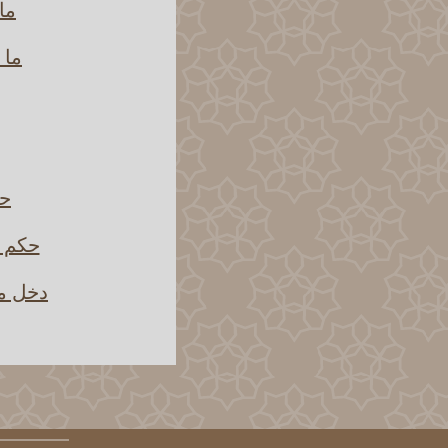
ما
ما 
حك
حكم ص
دخل مج