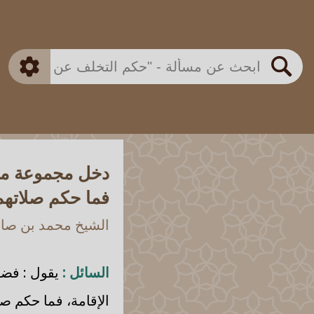
بن باز
بن العثيمين
ذكي
الألباني
الفوزان
مطابق
متقدم
اللجنة الدائمة
بحث
دخل مجموعة من 
فما حكم صلاتهم
الشيخ محمد بن صالح
السائل :
يقول : فضي
الإقامة، فما حكم صل