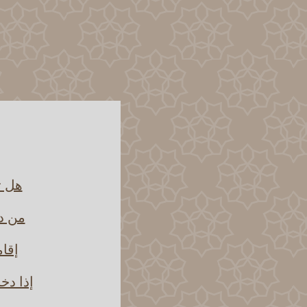
هل ت
من دخ
إقام
إذا دخ