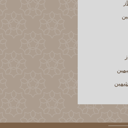
ز
ين
ز
يمين
ثيمين