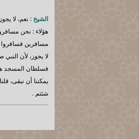
الشيخ :
نعم، لا يجوز
هؤلاء : نحن مسافرون،
مسافرين فسافروا و
لا يجوز، لأن النبي
فسلطان المسجد هو إ
يمكننا أن نبقى، قلن
شئتم .