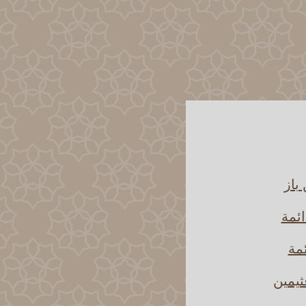
باز
ائمة
ئمة
ثيمين