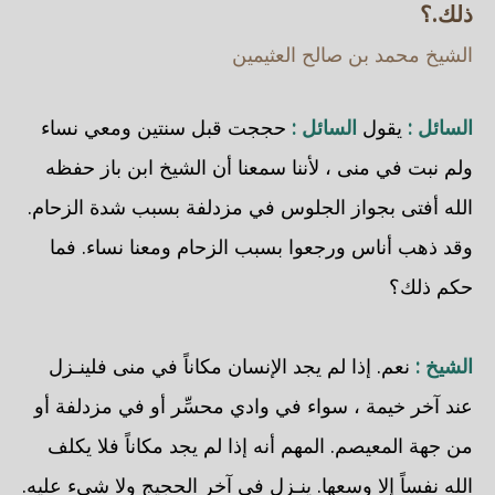
ذلك.؟
الشيخ محمد بن صالح العثيمين
السائل :
يقول
السائل :
حججت قبل سنتين ومعي نساء
ولم نبت في منى ، لأننا سمعنا أن الشيخ ابن باز حفظه
الله أفتى بجواز الجلوس في مزدلفة بسبب شدة الزحام.
وقد ذهب أناس ورجعوا بسبب الزحام ومعنا نساء. فما
حكم ذلك؟
الشيخ :
نعم. إذا لم يجد الإنسان مكاناً في منى فلينـزل
عند آخر خيمة ، سواء في وادي محسِّر أو في مزدلفة أو
من جهة المعيصم. المهم أنه إذا لم يجد مكاناً فلا يكلف
الله نفساً إلا وسعها. ينـزل في آخر الحجيج ولا شيء عليه.