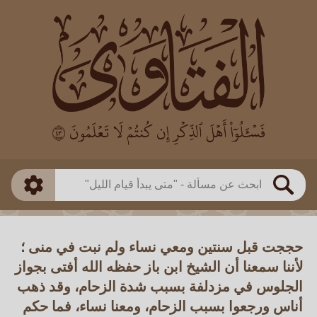
العالم
طريقة البحث
بن باز
بن العثيمين
ذكي
الألباني
الفوزان
مطابق
متقدم
اللجنة الدائمة
بحث
حججت قبل سنتين ومعي نساء ولم نبت في منى ؛
لأننا سمعنا أن الشيخ ابن باز حفظه الله أفتى بجواز
الجلوس في مزدلفة بسبب شدة الزحام، وقد ذهب
أناس ورجعوا بسبب الزحام، ومعنا نساء، فما حكم