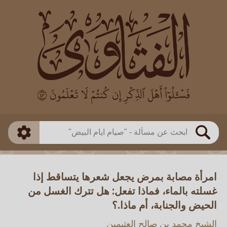
العالم
طريقة البحث
بن باز
بن العثيمين
ذكي
الألباني
الفوزان
مطابق
متقدم
اللجنة الدائمة
بحث
امرأة مصابة بمرض يجعل شعرها يتساقط إذا
غسلته بالماء، فماذا تفعل: هل تترك الغسل من
الحيض والجنابة، أم ماذا.؟
الشيخ محمد بن صالح العثيمين