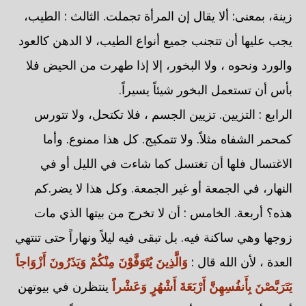
زينة، بمعنى: ألا يقال إن المرأة تجملت. الثالث : الطيب،
يجب عليها أن تتجنب جميع أنواع الطيب، لا الدهن كالعود
والورد ونحوه ، ولا البخور، إلا إذا طهرت من الحيض فلا
بأس أن تستعمل البخور شيئاً يسيراً.
الرابع : التزيين. تزيين الجسم ، فلا تكتحل، ولا تتورس
كمحمر الشفاه مثلاً. ولا تتمكيج. كل هذا ممنوع. وأما
الاغتسال فلها أن تغتسل كما شاءت في الليل أو في
النهار، في الجمعة أو غير الجمعة. وكل هذا لا يضر.كم
هذه؟ أربعة. الخامس : أن لا تخرج من بيتها الذي مات
زوجها وهي ساكنة فيه. بل تبقى فيه ليلاً ونهاراً حتى تنتهي
العدة ، لأن الله قال :
وَالَّذِينَ يُتَوَفَّوْنَ مِنْكُمْ وَيَذَرُونَ أَزْوَاجاً
يَتَرَبَّصْنَ بِأَنفُسِهِنَّ أَرْبَعَةَ أَشْهُرٍ وَعَشْراً
ينتظرن في بيوتهن