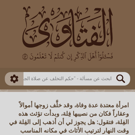
العالم
طريقة البحث
بن باز
بن العثيمين
ذكي
الألباني
الفوزان
مطابق
متقدم
اللجنة الدائمة
بحث
امرأة معتدة عدة وفاة، وقد خلَّف زوجها أموالاً
وعقاراً فكان من نصيبها فِلة، وبدأت تؤثث هذه
الفِلة، فتقول: هل يجوز لي أن أذهب إلى الفِلة في
وقت النهار لترتيب الأثاث في مكانه المناسب