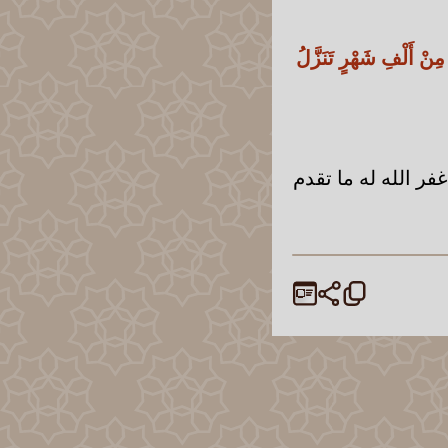
 مِنْ أَلْفِ شَهْرٍ تَنَزَّلُ
غفر الله له ما تقدم