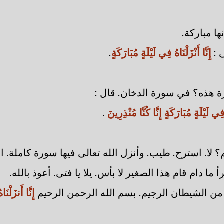
ها مباركة.
 :
إِنَّا أَنْزَلْنَاهُ فِي لَيْلَةٍ مُبَارَكَةٍ
.
هذه؟ في سورة الدخان. قال :
ُ فِي لَيْلَةٍ مُبَارَكَةٍ إِنَّا كُنَّا مُنْذِرِينَ
.
 لا. استرح. طيب. وأنزل الله تعالى فيها سورة كاملة. اقر
 ما دام قام هذا الصغير لا بأس. يلا يا فتى. أعوذ بالله.
ه من الشيطان الرجيم. بسم الله الرحمن الرحيم
إِنَّا أَنزَلْنَا