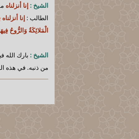
الشيخ :
إنا أنزلناه
مدّ
الطالب :
إنا أنزلناه فِي 
الْمَلائِكَةُ وَالرُّوحُ فِيهَ
الشيخ :
بارك الله في
من ذنبه. في هذه الل