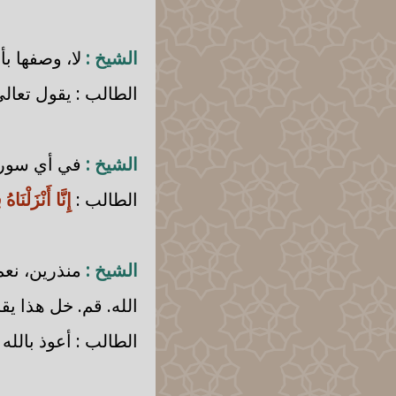
الشيخ :
لا، وصفها بأن
الطالب : يقول تعالى
الشيخ :
في أي سورة 
الطالب :
إِنَّا أَنْزَلْنَاه
الشيخ :
منذرين، نعم؟
الله. قم. خل هذا يقرأ
الطالب : أعوذ بالل