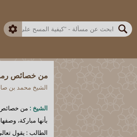
بن باز
بن العثيمين
ذكي
الألباني
الفوزان
مطابق
متقدم
اللجنة الدائمة
بحث
من خصائص رمضان
الشيخ محمد بن صالح
الشيخ :
من خصائص رمض
بأنها مباركة، وصفها 
الطالب : يقول تعال