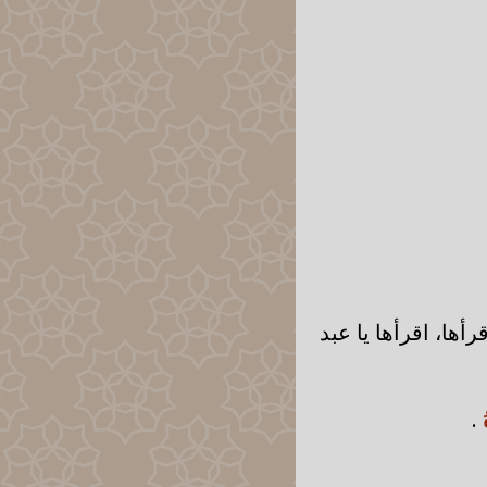
أها، اقرأها يا عبد
هُ
.