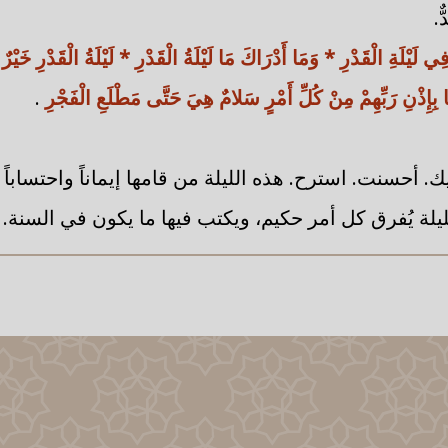
ٌ.
لَيْلَةِ الْقَدْرِ * وَمَا أَدْرَاكَ مَا لَيْلَةُ الْقَدْرِ * لَيْلَةُ الْقَدْرِ خَيْرٌ
ا بِإِذْنِ رَبِّهِمْ مِنْ كُلِّ أَمْرٍ سَلامٌ هِيَ حَتَّى مَطْلَعِ الْفَجْرِ
.
ك. أحسنت. استرح. هذه الليلة من قامها إيماناً واحتساباً 
يلة يُفرق كل أمر حكيم، ويكتب فيها ما يكون في السنة.