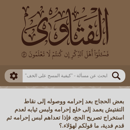
العالم
طريقة البحث
بن باز
بن العثيمين
ذكي
الألباني
الفوزان
مطابق
متقدم
اللجنة الدائمة
بحث
بعض الحجاج بعد إحرامه ووصوله إلى نقاط
التفتيش يعمد إلى خلع إحرامه ولبس ثيابه لعدم
استخراج تصريح الحج، فإذا تعداهم لبس إحرامه ثم
قدم فدية، ما قولكم لهؤلاء.؟